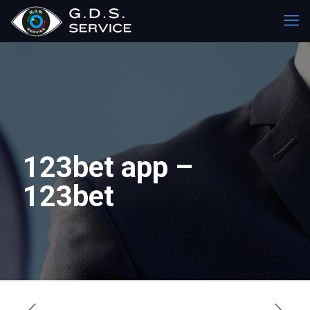
123bet app –
123bet