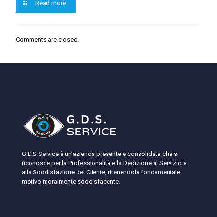
Read more
Comments are closed.
G.D.S Service è un’azienda presente e consolidata che si
riconosce per la Professionalità e la Dedizione al Servizio e
alla Soddisfazione del Cliente, ritenendola fondamentale
motivo moralmente soddisfacente.