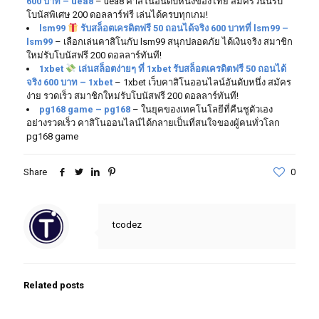
600 บาท – uea8
– uea8 คาสิโนอันดับหนึ่งของไทย สมัครวันนี้รับ
โบนัสพิเศษ 200 ดอลลาร์ฟรี เล่นได้ครบทุกเกม!
lsm99
รับสล็อตเครดิตฟรี 50 ถอนได้จริง 600 บาทที่ lsm99 –
lsm99
– เลือกเล่นคาสิโนกับ lsm99 สนุกปลอดภัย ได้เงินจริง สมาชิก
ใหม่รับโบนัสฟรี 200 ดอลลาร์ทันที!
1xbet
เล่นสล็อตง่ายๆ ที่ 1xbet รับสล็อตเครดิตฟรี 50 ถอนได้
จริง 600 บาท – 1xbet
– 1xbet เว็บคาสิโนออนไลน์อันดับหนึ่ง สมัคร
ง่าย รวดเร็ว สมาชิกใหม่รับโบนัสฟรี 200 ดอลลาร์ทันที!
pg168 game – pg168
– ในยุคของเทคโนโลยีที่คืนชูตัวเอง
อย่างรวดเร็ว คาสิโนออนไลน์ได้กลายเป็นที่สนใจของผู้คนทั่วโลก
pg168 game
Share
0
tcodez
Related posts