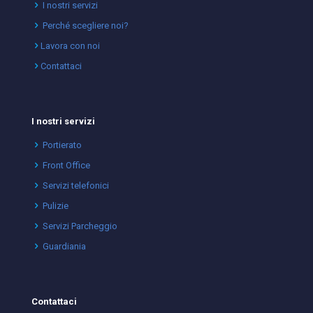
I nostri servizi
Perché scegliere noi?
Lavora con noi
Contattaci
I nostri servizi
Portierato
Front Office
Servizi telefonici
Pulizie
Servizi Parcheggio
Guardiania
Contattaci