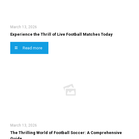
March 13, 2026
Experience the Thrill of Live Football Matches Today
Read more
March 13, 2026
The Thrilling World of Football Soccer: A Comprehensive
Guide