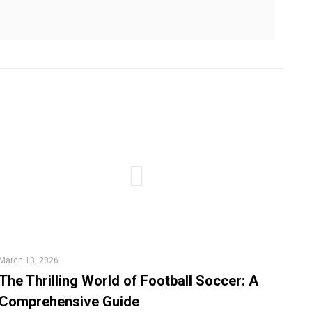
March 13, 2026
The Thrilling World of Football Soccer: A
Comprehensive Guide