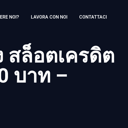
ERE NOI?
LAVORA CON NOI
CONTATTACI
 สล็อตเครดิต
00 บาท –