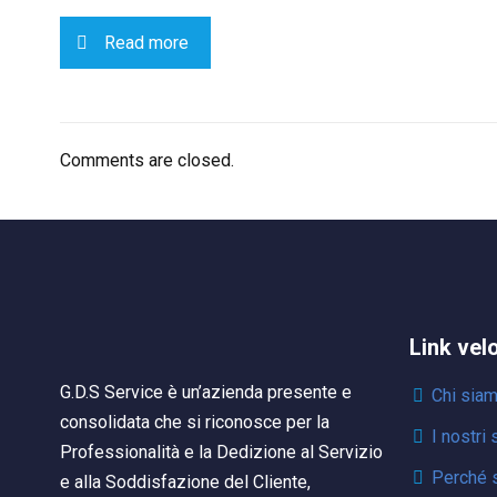
Read more
Comments are closed.
Link vel
G.D.S Service è un’azienda presente e
Chi sia
consolidata che si riconosce per la
I nostri 
Professionalità e la Dedizione al Servizio
Perché s
e alla Soddisfazione del Cliente,