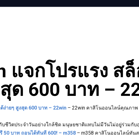
n แจกโปรแรง สล็
งสุด 600 บาท – 2
้ง่ายๆ สูงสุด 600 บาท – 22win
– 22win คาสิโนออนไลน์คุณภาพ สม
กับชีวิตประจำวันอย่างใกล้ชิด มนุษยชาติแทบไม่มีวันไม่อยู่ร่วมกับ
ี 50 บาท ถอนได้ทันที 600! – m358
– m358 คาสิโนออนไลน์ทันสมั