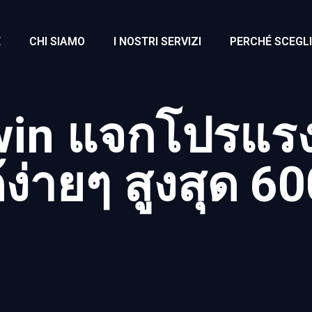
E
CHI SIAMO
I NOSTRI SERVIZI
PERCHÉ SCEGLI
win แจกโปรแรง
ง่ายๆ สูงสุด 6