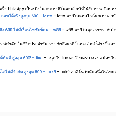
เร็ว Hulk App เป็นหนึ่งในแอพคาสิโนออนไลน์ที่ได้รับความนิยม
 ถอนได้จริงสูงสุด 600 – lotto
– lotto คาสิโนออนไลน์คุณภาพ สมั
ง 600 ไม่มีเงื่อนไขซับซ้อน – w88
– w88 คาสิโนคุณภาพระดับโลก 
รณ์สำคัญในชีวิตประจำวัน การเข้าถึงคาสิโนออนไลน์ก็ง่ายขึ้นมาก 
ทันที สูงสุด 600! – line
– สนุกกับ line คาสิโนครบวงจร สมัครวันนี้
ด้ไม่มีจำกัด สูงสุด 600 – pok9
– pok9 คาสิโนอันดับหนึ่งในไทย ส