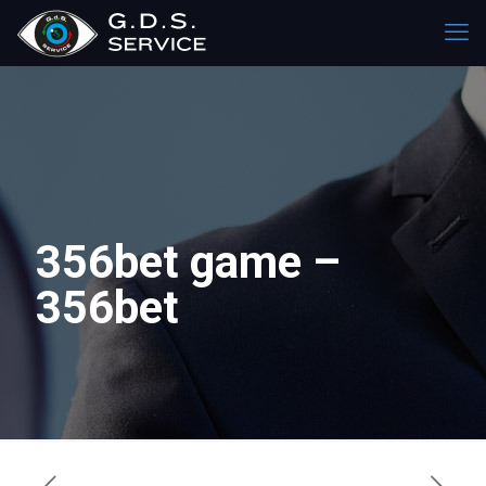
356bet game –
356bet