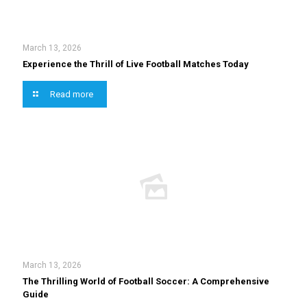
March 13, 2026
Experience the Thrill of Live Football Matches Today
Read more
March 13, 2026
The Thrilling World of Football Soccer: A Comprehensive
Guide