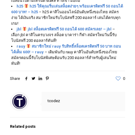
เปลี่ยนไปตามเทรนด์ stake ทางเข้า มือถือ
h25
h25 ให้คุณเริ่มเล่นสล็อตง่ายๆ พร้อมเครดิตฟรี 50 ถอนได้
600 บาท! – h25
– h25 คาสิโนออนไลน์อันดับหนึ่งของไทย สมัคร
ง่าย ได้เงินจริง สมาชิกใหม่รับโบนัสฟรี 200 ดอลลาร์ เล่นได้ครบทุก
เกม!
jbl
jbl สล็อตเครดิตฟรี 50 ถอนได้ 600 สมัครเลย! – jbl
–
เลือก jbl คาสิโนครบวงจร สล็อต บาคาร่า กีฬา สมัครใหม่วันนี้รับ
โบนัสฟรี 200 ดอลลาร์ทันที!
rauy
สมาชิกใหม่ rauy รับสิทธิ์สล็อตเครดิตฟรี 50 บาท ถอน
ได้เต็ม 600! – rauy
– เดิมพันกับ rauy คาสิโนอันดับหนึ่งของไทย
สมัครตอนนี้รับโบนัสพิเศษต้อนรับ 200 ดอลลาร์สำหรับผู้เล่นใหม่
ทันที!
Share
0
tcodez
Related posts