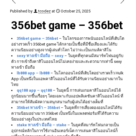
Published by
tcodez
at
October 25, 2025
356bet game – 356bet
356bet game – 356bet
– ในโลกของการพนันออนไลน์ที่เติบโต
อย่างรวดเร็ว 356bet game ได้กลายเป็นชื่อที่มีชื่อเสียงและได้รับ
ความนิยมอย่างสูงจากผู้เล่นทั่วโลก ไม่ว่าจะเป็นเกมส์คาสิโน
sexy ทางเข้า มือถือ – sexy
– ในยุคที่ทุกคนมีสมาร์ทโฟนอยู่กับ
ตัว การเข้าถึงคาสิโนออนไลน์ไม่เคยง่ายและสะดวกมากเท่านี้ sexy
ทางเข้า มือถือ
lb888 app – lb888
– ในโลกออนไลน์ที่เติบโตอย่างรวดเร็ว Hulk
App เป็นหนึ่งในแอพคาสิโนออนไลน์ที่ได้รับความนิยมอย่างมากใน
ไทย
qq188 app – qq188
– ในยุคนี้ การเล่นเกมคาสิโนออนไลน์ได้
ถูกนิยมมากขึ้นเรื่อยๆ โดยเฉพาะกับแอปพลิเคชันคาสิโนออนไลน์ ที่
สามารถให้สัมผัสความสนุกสนานกับผู้เล่นได้อย่างเต็มที่
356bet ทางเข้า – 356bet
– ในยุคที่การเสี่ยงดองออนไลน์ได้รับ
ความนิยมอย่างมาก 356bet เป็นหนึ่งในแพลตฟอร์มที่ได้รับความ
นิยมอย่างสูงในประเทศไทย
stake ทางเข้า มือถือ – stake
– ในยุคที่สมาร์ทโฟนกลายเป็น
อุปกรณ์หลักในการใช้งานอินเทอร์เน็ต การเล่นคาสิโนออนไลน์ก็