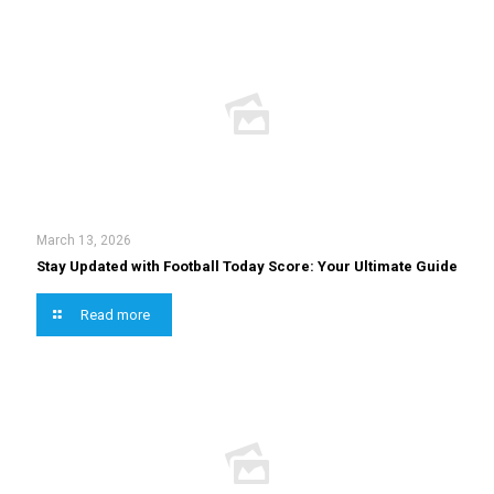
March 13, 2026
Stay Updated with Football Today Score: Your Ultimate Guide
Read more