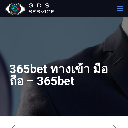
365bet ทางเข้า มือ
ถือ – 365bet