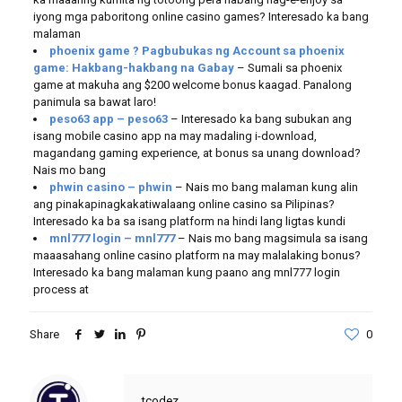
iyong mga paboritong online casino games? Interesado ka bang
malaman
phoenix game ? Pagbubukas ng Account sa phoenix
game: Hakbang-hakbang na Gabay
– Sumali sa phoenix
game at makuha ang $200 welcome bonus kaagad. Panalong
panimula sa bawat laro!
peso63 app – peso63
– Interesado ka bang subukan ang
isang mobile casino app na may madaling i-download,
magandang gaming experience, at bonus sa unang download?
Nais mo bang
phwin casino – phwin
– Nais mo bang malaman kung alin
ang pinakapinagkakatiwalaang online casino sa Pilipinas?
Interesado ka ba sa isang platform na hindi lang ligtas kundi
mnl777 login – mnl777
– Nais mo bang magsimula sa isang
maaasahang online casino platform na may malalaking bonus?
Interesado ka bang malaman kung paano ang mnl777 login
process at
Share
0
tcodez