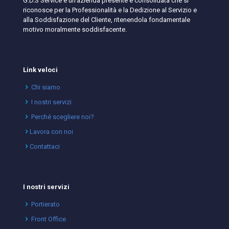
G.D.S Service è un’azienda presente e consolidata che si
riconosce per la Professionalità e la Dedizione al Servizio e
alla Soddisfazione del Cliente, ritenendola fondamentale
motivo moralmente soddisfacente.
Link veloci
Chi siamo
I nostri servizi
Perché scegliere noi?
Lavora con noi
Contattaci
I nostri servizi
Portierato
Front Office