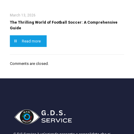
March 13, 2026
The Thrilling World of Football Soccer: A Comprehensive
Guide
Read more
Comments are closed.