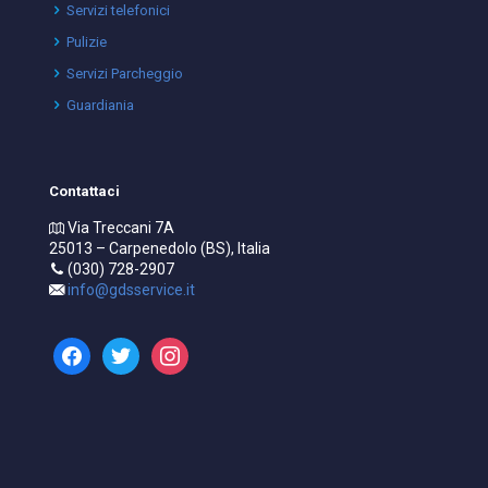
Servizi telefonici
Pulizie
Servizi Parcheggio
Guardiania
Contattaci
Via Treccani 7A
25013 – Carpenedolo (BS), Italia
(030) 728-2907
info@gdsservice.it
facebook
twitter
instagram