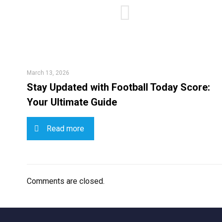
March 13, 2026
Stay Updated with Football Today Score:
Your Ultimate Guide
Read more
Comments are closed.