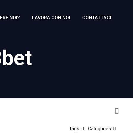
ERE NOI?
LAVORA CON NOI
CONTATTACI
8bet
Tags
Categories