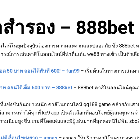
าสํารอง – 888bet
ลน์ในยุคปัจจุบันต้องการความสะดวกและปลอดภัย ซึ่ง 888bet ทางเ
การเล่นคาสิโนออนไลน์ที่น่าตื่นเต้น we88 ทางเข้า เป็นตัวเลือ
ล็อต 50 บาท ถอนได้ทันที 600! – fun99
– เริ่มต้นเส้นทางการเล่นค
บาท ถอนได้เต็ม 600 บาท – 888bet
– 888bet คาสิโนออนไลน์คุณภา
แข่งขันกันอย่างหนัก คาสิโนออนไลน์ qq188 game คล้ายกับเสาแส
สามารถทำได้ทุกที่ kc9 app เป็นตัวเลือกที่ตอบโจทย์ผู้เล่นทุกคน
ามนิยมสูงขึ้น เกมที่โดดเด่นและมีผู้เล่นมากที่สุดคงหนีไม่พ้น sb
่มีเงื่อนไขยุ่งยาก – aspas
– aspas ให้บริการคาสิโนครบวงจร สนุก