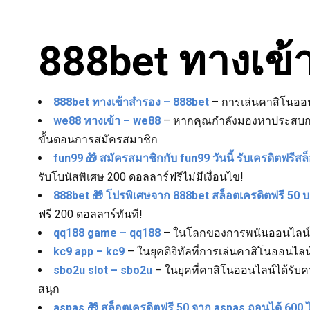
888bet ทางเข้
888bet ทางเข้าสํารอง – 888bet
– การเล่นคาสิโนออนไ
we88 ทางเข้า – we88
– หากคุณกำลังมองหาประสบการณ์
ขั้นตอนการสมัครสมาชิก
fun99 🎁 สมัครสมาชิกกับ fun99 วันนี้ รับเครดิตฟรีส
รับโบนัสพิเศษ 200 ดอลลาร์ฟรีไม่มีเงื่อนไข!
888bet 🎁 โปรพิเศษจาก 888bet สล็อตเครดิตฟรี 50 
ฟรี 200 ดอลลาร์ทันที!
qq188 game – qq188
– ในโลกของการพนันออนไลน์ที่
kc9 app – kc9
– ในยุคดิจิทัลที่การเล่นคาสิโนออนไลน์
sbo2u slot – sbo2u
– ในยุคที่คาสิโนออนไลน์ได้รับคว
สนุก
aspas 🎁 สล็อตเครดิตฟรี 50 จาก aspas ถอนได้ 600 ไม