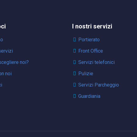
oci
I nostri servizi
mo
Portierato
servizi
Front Office
cegliere noi?
Servizi telefonici
on noi
Pulizie
i
Servizi Parcheggio
Guardiania