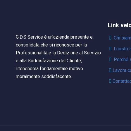
Link vel
G.D.S Service è un’azienda presente e
Chi sia
consolidata che si riconosce per la
I nostri 
Professionalità e la Dedizione al Servizio
Perché s
e alla Soddisfazione del Cliente,
ritenendola fondamentale motivo
Lavora c
moralmente soddisfacente.
Contattac