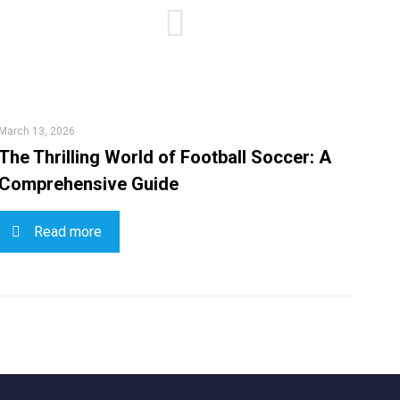
March 13, 2026
The Thrilling World of Football Soccer: A
Comprehensive Guide
Read more