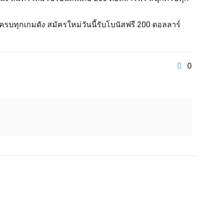
ครบทุกเกมดัง สมัครใหม่วันนี้รับโบนัสฟรี 200 ดอลลาร์
0