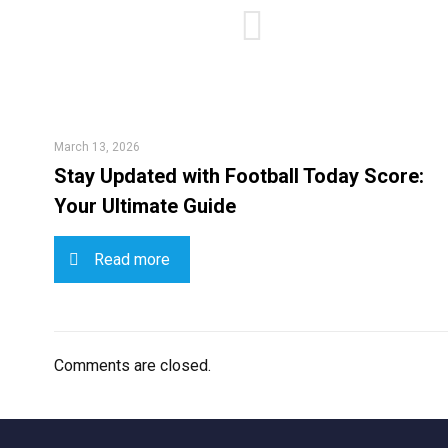
March 13, 2026
Stay Updated with Football Today Score:
Your Ultimate Guide
Read more
Comments are closed.