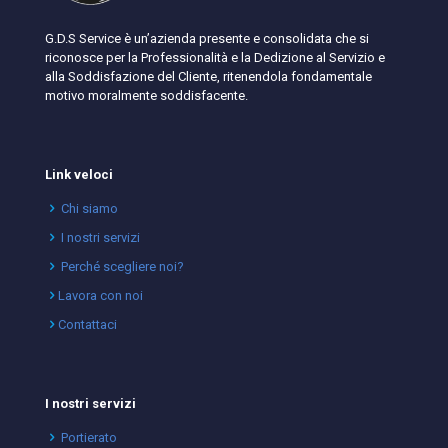
G.D.S Service è un’azienda presente e consolidata che si
riconosce per la Professionalità e la Dedizione al Servizio e
alla Soddisfazione del Cliente, ritenendola fondamentale
motivo moralmente soddisfacente.
Link veloci
Chi siamo
I nostri servizi
Perché scegliere noi?
Lavora con noi
Contattaci
I nostri servizi
Portierato