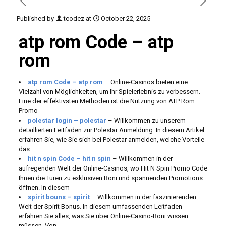
Published by
tcodez
at
October 22, 2025
atp rom Code – atp
rom
atp rom Code – atp rom
– Online-Casinos bieten eine
Vielzahl von Möglichkeiten, um Ihr Spielerlebnis zu verbessern.
Eine der effektivsten Methoden ist die Nutzung von ATP Rom
Promo
polestar login – polestar
– Willkommen zu unserem
detaillierten Leitfaden zur Polestar Anmeldung. In diesem Artikel
erfahren Sie, wie Sie sich bei Polestar anmelden, welche Vorteile
das
hit n spin Code – hit n spin
– Willkommen in der
aufregenden Welt der Online-Casinos, wo Hit N Spin Promo Code
Ihnen die Türen zu exklusiven Boni und spannenden Promotions
öffnen. In diesem
spirit bouns – spirit
– Willkommen in der faszinierenden
Welt der Spirit Bonus. In diesem umfassenden Leitfaden
erfahren Sie alles, was Sie über Online-Casino-Boni wissen
müssen. Von