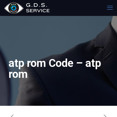
atp rom Code – atp
rom