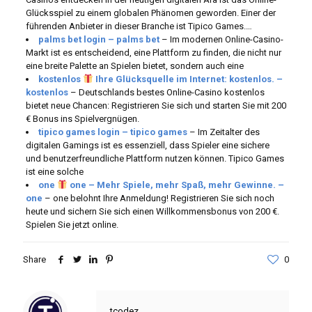
Glücksspiel zu einem globalen Phänomen geworden. Einer der
führenden Anbieter in dieser Branche ist Tipico Games.…
palms bet login – palms bet
– Im modernen Online-Casino-
Markt ist es entscheidend, eine Plattform zu finden, die nicht nur
eine breite Palette an Spielen bietet, sondern auch eine
kostenlos
Ihre Glücksquelle im Internet: kostenlos. –
kostenlos
– Deutschlands bestes Online-Casino kostenlos
bietet neue Chancen: Registrieren Sie sich und starten Sie mit 200
€ Bonus ins Spielvergnügen.
tipico games login – tipico games
– Im Zeitalter des
digitalen Gamings ist es essenziell, dass Spieler eine sichere
und benutzerfreundliche Plattform nutzen können. Tipico Games
ist eine solche
one
one – Mehr Spiele, mehr Spaß, mehr Gewinne. –
one
– one belohnt Ihre Anmeldung! Registrieren Sie sich noch
heute und sichern Sie sich einen Willkommensbonus von 200 €.
Spielen Sie jetzt online.
Share
0
tcodez