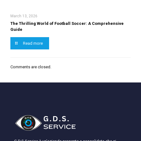
March 13, 2026
The Thrilling World of Football Soccer: A Comprehensive
Guide
Read more
Comments are closed.