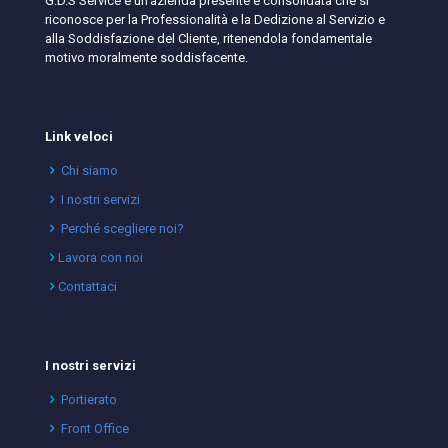
G.D.S Service è un’azienda presente e consolidata che si
riconosce per la Professionalità e la Dedizione al Servizio e
alla Soddisfazione del Cliente, ritenendola fondamentale
motivo moralmente soddisfacente.
Link veloci
Chi siamo
I nostri servizi
Perché scegliere noi?
Lavora con noi
Contattaci
I nostri servizi
Portierato
Front Office