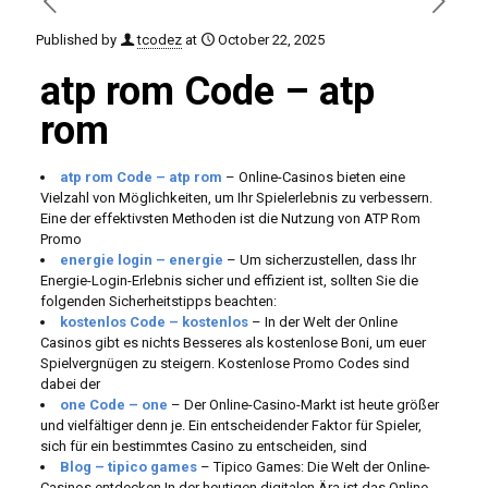
Published by
tcodez
at
October 22, 2025
atp rom Code – atp
rom
atp rom Code – atp rom
– Online-Casinos bieten eine
Vielzahl von Möglichkeiten, um Ihr Spielerlebnis zu verbessern.
Eine der effektivsten Methoden ist die Nutzung von ATP Rom
Promo
energie login – energie
– Um sicherzustellen, dass Ihr
Energie-Login-Erlebnis sicher und effizient ist, sollten Sie die
folgenden Sicherheitstipps beachten:
kostenlos Code – kostenlos
– In der Welt der Online
Casinos gibt es nichts Besseres als kostenlose Boni, um euer
Spielvergnügen zu steigern. Kostenlose Promo Codes sind
dabei der
one Code – one
– Der Online-Casino-Markt ist heute größer
und vielfältiger denn je. Ein entscheidender Faktor für Spieler,
sich für ein bestimmtes Casino zu entscheiden, sind
Blog – tipico games
– Tipico Games: Die Welt der Online-
Casinos entdecken In der heutigen digitalen Ära ist das Online-