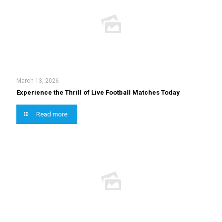
March 13, 2026
Experience the Thrill of Live Football Matches Today
Read more