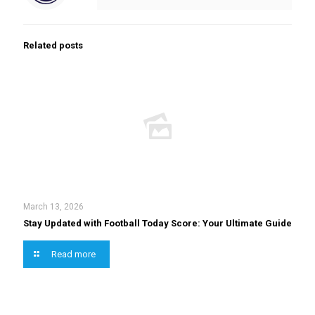
Related posts
March 13, 2026
Stay Updated with Football Today Score: Your Ultimate Guide
Read more