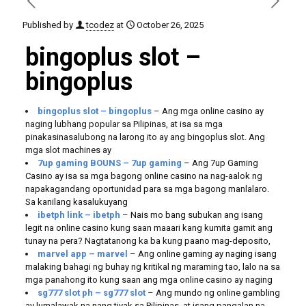
Published by
tcodez
at
October 26, 2025
bingoplus slot –
bingoplus
bingoplus slot – bingoplus
– Ang mga online casino ay
naging lubhang popular sa Pilipinas, at isa sa mga
pinakasinasalubong na larong ito ay ang bingoplus slot. Ang
mga slot machines ay
7up gaming BOUNS – 7up gaming
– Ang 7up Gaming
Casino ay isa sa mga bagong online casino na nag-aalok ng
napakagandang oportunidad para sa mga bagong manlalaro.
Sa kanilang kasalukuyang
ibetph link – ibetph
– Nais mo bang subukan ang isang
legit na online casino kung saan maaari kang kumita gamit ang
tunay na pera? Nagtatanong ka ba kung paano mag-deposito,
marvel app – marvel
– Ang online gaming ay naging isang
malaking bahagi ng buhay ng kritikal ng maraming tao, lalo na sa
mga panahong ito kung saan ang mga online casino ay naging
sg777 slot ph – sg777 slot
– Ang mundo ng online gambling
ay lumalawak na nang tiyak sa Pilipinas, at isang pangalan na