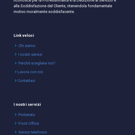
riconosce per la Professionalità e la Dedizione al Servizio e
alla Soddisfazione del Cliente, ritenendola fondamentale
motivo moralmente soddisfacente.
Link veloci
Chi siamo
I nostri servizi
Perché scegliere noi?
Lavora con noi
Contattaci
I nostri servizi
Portierato
Front Office
Servizi telefonici