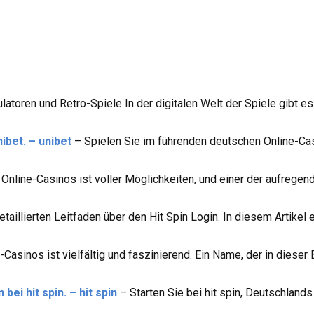
m
oren und Retro-Spiele In der digitalen Welt der Spiele gibt es 
ibet. – unibet
– Spielen Sie im führenden deutschen Online-Cas
Online-Casinos ist voller Möglichkeiten, und einer der aufregen
illierten Leitfaden über den Hit Spin Login. In diesem Artikel e
Casinos ist vielfältig und faszinierend. Ein Name, der in dieser
bei hit spin. – hit spin
– Starten Sie bei hit spin, Deutschland