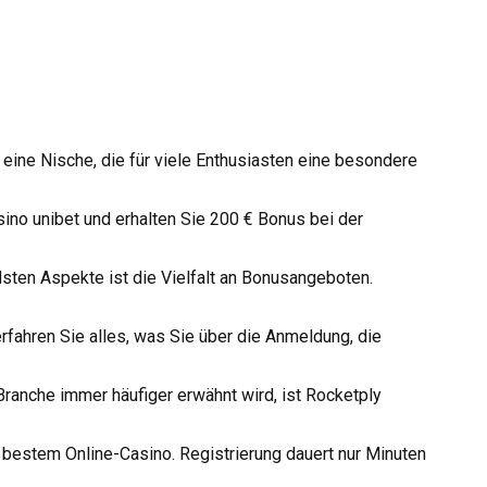
eine Nische, die für viele Enthusiasten eine besondere
ino unibet und erhalten Sie 200 € Bonus bei der
dsten Aspekte ist die Vielfalt an Bonusangeboten.
rfahren Sie alles, was Sie über die Anmeldung, die
 Branche immer häufiger erwähnt wird, ist Rocketply
s bestem Online-Casino. Registrierung dauert nur Minuten