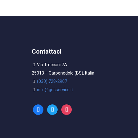
Contattaci
Via Treccani 7A
25013 – Carpenedolo (BS), Italia
(030) 728-2907
info@gdsservice.it
facebook
twitter
instagram