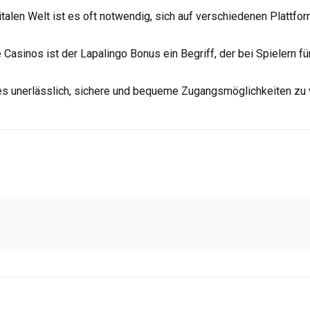
talen Welt ist es oft notwendig, sich auf verschiedenen Plattf
 Casinos ist der Lapalingo Bonus ein Begriff, der bei Spielern f
t es unerlässlich, sichere und bequeme Zugangsmöglichkeiten z