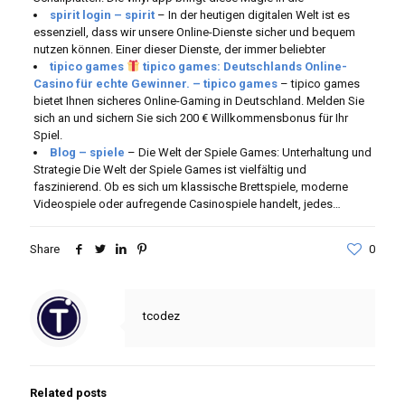
spirit login – spirit
– In der heutigen digitalen Welt ist es
essenziell, dass wir unsere Online-Dienste sicher und bequem
nutzen können. Einer dieser Dienste, der immer beliebter
tipico games
tipico games: Deutschlands Online-
Casino für echte Gewinner. – tipico games
– tipico games
bietet Ihnen sicheres Online-Gaming in Deutschland. Melden Sie
sich an und sichern Sie sich 200 € Willkommensbonus für Ihr
Spiel.
Blog – spiele
– Die Welt der Spiele Games: Unterhaltung und
Strategie Die Welt der Spiele Games ist vielfältig und
faszinierend. Ob es sich um klassische Brettspiele, moderne
Videospiele oder aufregende Casinospiele handelt, jedes…
Share
0
tcodez
Related posts