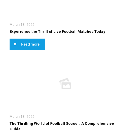
March 13, 2026
Experience the Thrill of Live Football Matches Today
Read more
March 13, 2026
The Thrilling World of Football Soccer: A Comprehensive
Guide