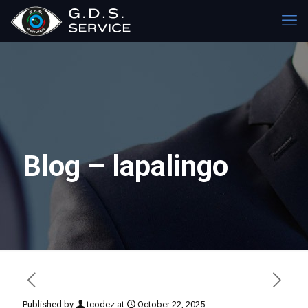
Blog – lapalingo
Published by
tcodez
at
October 22, 2025