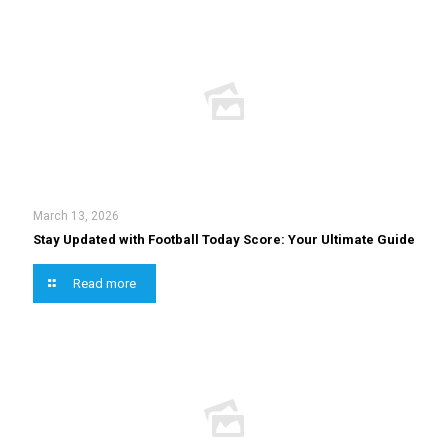
March 13, 2026
Stay Updated with Football Today Score: Your Ultimate Guide
Read more