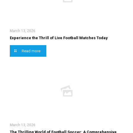
March 13, 2026
Experience the Thrill of Live Football Matches Today
Read more
March 13, 2026
The Thrilling World of Football Soccer: A Comprehensive