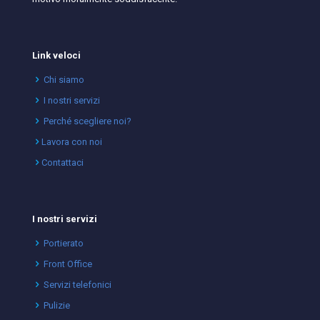
Link veloci
Chi siamo
I nostri servizi
Perché scegliere noi?
Lavora con noi
Contattaci
I nostri servizi
Portierato
Front Office
Servizi telefonici
Pulizie