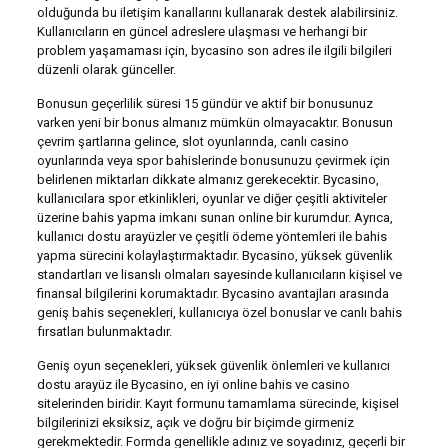
olduğunda bu iletişim kanallarını kullanarak destek alabilirsiniz.
Kullanıcıların en güncel adreslere ulaşması ve herhangi bir
problem yaşamaması için, bycasino son adres ile ilgili bilgileri
düzenli olarak günceller.
Bonusun geçerlilik süresi 15 gündür ve aktif bir bonusunuz
varken yeni bir bonus almanız mümkün olmayacaktır. Bonusun
çevrim şartlarına gelince, slot oyunlarında, canlı casino
oyunlarında veya spor bahislerinde bonusunuzu çevirmek için
belirlenen miktarları dikkate almanız gerekecektir. Bycasino,
kullanıcılara spor etkinlikleri, oyunlar ve diğer çeşitli aktiviteler
üzerine bahis yapma imkanı sunan online bir kurumdur. Ayrıca,
kullanıcı dostu arayüzler ve çeşitli ödeme yöntemleri ile bahis
yapma sürecini kolaylaştırmaktadır. Bycasino, yüksek güvenlik
standartları ve lisanslı olmaları sayesinde kullanıcıların kişisel ve
finansal bilgilerini korumaktadır. Bycasino avantajları arasında
geniş bahis seçenekleri, kullanıcıya özel bonuslar ve canlı bahis
fırsatları bulunmaktadır.
Geniş oyun seçenekleri, yüksek güvenlik önlemleri ve kullanıcı
dostu arayüz ile Bycasino, en iyi online bahis ve casino
sitelerinden biridir. Kayıt formunu tamamlama sürecinde, kişisel
bilgilerinizi eksiksiz, açık ve doğru bir biçimde girmeniz
gerekmektedir. Formda genellikle adınız ve soyadınız, geçerli bir