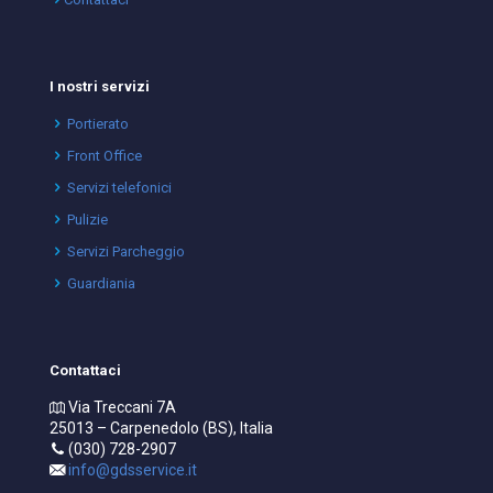
I nostri servizi
Portierato
Front Office
Servizi telefonici
Pulizie
Servizi Parcheggio
Guardiania
Contattaci
Via Treccani 7A
25013 – Carpenedolo (BS), Italia
(030) 728-2907
info@gdsservice.it