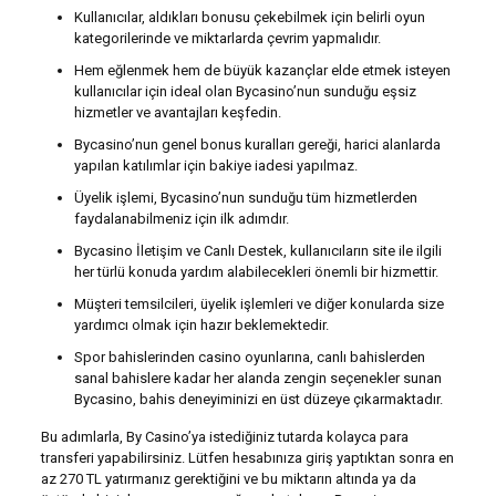
Kullanıcılar, aldıkları bonusu çekebilmek için belirli oyun
kategorilerinde ve miktarlarda çevrim yapmalıdır.
Hem eğlenmek hem de büyük kazançlar elde etmek isteyen
kullanıcılar için ideal olan Bycasino’nun sunduğu eşsiz
hizmetler ve avantajları keşfedin.
Bycasino’nun genel bonus kuralları gereği, harici alanlarda
yapılan katılımlar için bakiye iadesi yapılmaz.
Üyelik işlemi, Bycasino’nun sunduğu tüm hizmetlerden
faydalanabilmeniz için ilk adımdır.
Bycasino İletişim ve Canlı Destek, kullanıcıların site ile ilgili
her türlü konuda yardım alabilecekleri önemli bir hizmettir.
Müşteri temsilcileri, üyelik işlemleri ve diğer konularda size
yardımcı olmak için hazır beklemektedir.
Spor bahislerinden casino oyunlarına, canlı bahislerden
sanal bahislere kadar her alanda zengin seçenekler sunan
Bycasino, bahis deneyiminizi en üst düzeye çıkarmaktadır.
Bu adımlarla, By Casino’ya istediğiniz tutarda kolayca para
transferi yapabilirsiniz. Lütfen hesabınıza giriş yaptıktan sonra en
az 270 TL yatırmanız gerektiğini ve bu miktarın altında ya da