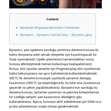
Content
Masaüstü Bilgisayardan Erişim Yöntemleri
Bycasino – Bycasino Güncel Giriş – Bycasino giriş
Bycasino, yeni üyelerine sunduğu çevrimsiz deneme bonusu ile
bahis dünyasına adım atmak isteyenler için kaçırılmayacak bir
fırsat sunmaktadır. Üyelik işlemlerinizi tamamladıktan sonra,
bonusu etkinleştirerek hemen kullanmaya başlayabilirsiniz.
Bonus, slot oyunları sevenler için Pragmaticplay slot oyunlarında,
bahis tutkunuysanız ise spor bahislerinde kullanılabilmektedir.
300 TL’lik deneme bonusuyla oyunlarda şansınızı deneyip,
kazancınızı 2500 TL’ye ulaştırdığınızda, bu tutar ana cüzdanınıza
geçecek ve çekim yapabileceksiniz. Bycasino’nun sunduğu bu
deneme bonusu, tamamen çevrimsiz ve yatırımla birleştirilemez
bir özelliğe sahiptir; yani kazancınızı dilediğiniz gibi
kullanabilirsiniz. Ayrıca, bonusun aktif edilebilmesi için GSM ve e-
posta adreslerinizin onaylı olması gerekmektedir.