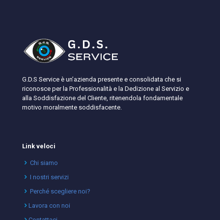
G.D.S Service è un’azienda presente e consolidata che si
riconosce per la Professionalità e la Dedizione al Servizio e
alla Soddisfazione del Cliente, ritenendola fondamentale
motivo moralmente soddisfacente.
Link veloci
Chi siamo
I nostri servizi
Perché scegliere noi?
Lavora con noi
Contattaci