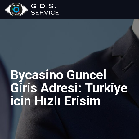
Bycasino Guncel
Giris Adresi: Turkiye
icin Hızlı Erisim