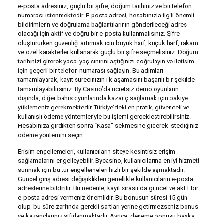
e-posta adresiniz, güçlü bir şifre, doğum tarihiniz ve bir telefon
numarası istenmektedir. E-posta adresi, hesabınızla ilgili önemli
bildirimlerin ve doğrulama bağlantılarının gönderileceği adres
olacağı için aktif ve doğru bir e-posta kullanmalısınız. Şifre
oluştururken güvenliği artırmak için büyük harf, küçük harf, rakam
ve özel karakterler kullanarak güçlü bir şifre seçmelisiniz. Doğum
tarihinizi girerek yasal yaş sınırını aştığınızı doğrulayın ve iletişim
için geçerli bir telefon numarası sağlayın. Bu adımları
tamamlayarak, kayıt sürecinizin ilk aşamasını başarılı bir şekilde
tamamlayabilirsiniz. By Casino’da ücretsiz demo oyunların
dışında, diğer bahis oyunlarında kazanç sağlamak için bakiye
yüklemeniz gerekmektedir. Türkiye’deki en pratik, güvenceli ve
kullanışlı ödeme yöntemleriyle bu işlemi gerçekleştirebilirsiniz.
Hesabınıza girdikten sonra “Kasa” sekmesine giderek istediğiniz
ödeme yöntemini seçin.
Erişim engellemeleri, kullanıcıların siteye kesintisiz erişim
sağlamalarını engelleyebilir. Bycasino, kullanıcılarına en iyi hizmeti
sunmak için bu tür engellemeleri hızlı bir şekilde aşmaktadır.
Güncel giriş adresi değişiklikleri genellikle kullanıcıların e-posta
adreslerine bildirilir. Bu nedenle, kayıt sırasında güncel ve aktif bir
e-posta adresi vermeniz önemlidir. Bu bonusun süresi 15 gün
olup, bu süre zarfında gerekli şartları yerine getirmezseniz bonus
ve kazançlarınız sıfırlanmaktadır. Ayrıca, deneme bonusu başka