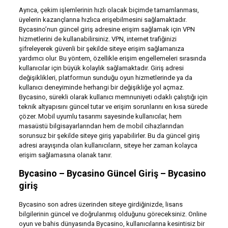
Ayrıca, çekim işlemlerinin hızlı olacak biçimde tamamlanması,
üyelerin kazançlarına hızlıca erişebilmesini sağlamaktadır.
Bycasino’nun güncel giriş adresine erişim sağlamak için VPN
hizmetlerini de kullanabilirsiniz. VPN, internet trafiğinizi
şifreleyerek güvenli bir şekilde siteye erişim sağlamanıza
yardımcı olur. Bu yöntem, özellikle erişim engellemeleri sırasında
kullanıcılar için büyük kolaylık sağlamaktadır. Giriş adresi
değişiklikleri, platformun sunduğu oyun hizmetlerinde ya da
kullanıcı deneyiminde herhangi bir değişikliğe yol açmaz.
Bycasino, sürekli olarak kullanıcı memnuniyeti odaklı çalıştığı için
teknik altyapısını güncel tutar ve erişim sorunlarını en kısa sürede
çözer. Mobil uyumlu tasarımı sayesinde kullanıcılar, hem
masaüstü bilgisayarlarından hem de mobil cihazlarından
sorunsuz bir şekilde siteye giriş yapabilirler. Bu da güncel giriş
adresi arayışında olan kullanıcıların, siteye her zaman kolayca
erişim sağlamasına olanak tanır.
Bycasino – Bycasino Güncel Giriş – Bycasino
giriş
Bycasino son adres üzerinden siteye girdiğinizde, lisans
bilgilerinin güncel ve doğrulanmış olduğunu göreceksiniz. Online
oyun ve bahis dünyasında Bycasino, kullanıcılarına kesintisiz bir