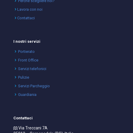
Perché scegliere noi?
Lavora con noi
Contattaci
I nostri servizi
Portierato
Front Office
Servizi telefonici
Pulizie
Servizi Parcheggio
Guardiania
Contattaci
Via Treccani 7A