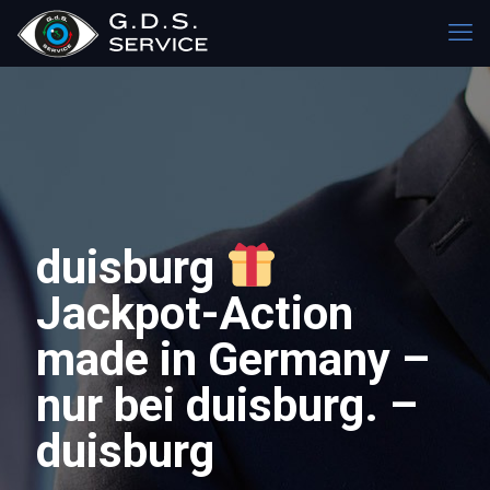
duisburg
Jackpot-Action
made in Germany –
nur bei duisburg. –
duisburg