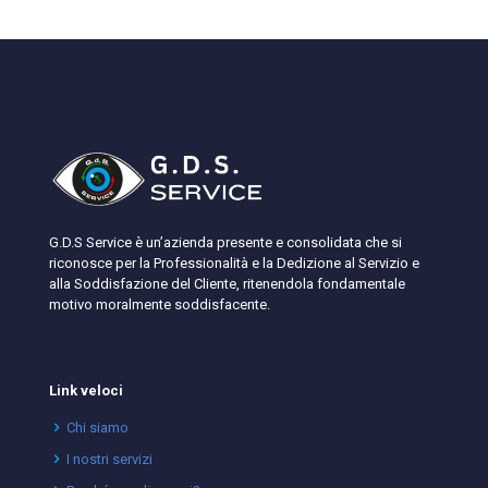
G.D.S Service è un’azienda presente e consolidata che si
riconosce per la Professionalità e la Dedizione al Servizio e
alla Soddisfazione del Cliente, ritenendola fondamentale
motivo moralmente soddisfacente.
Link veloci
Chi siamo
I nostri servizi