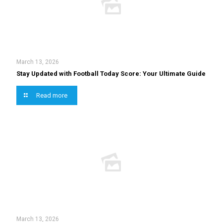
March 13, 2026
Stay Updated with Football Today Score: Your Ultimate Guide
Read more
March 13, 2026