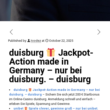
Published by
tcodez
at
October 22, 2025
duisburg
Jackpot-
Action made in
Germany – nur bei
duisburg. – duisburg
duisburg
Jackpot-Action made in Germany – nur bei
duisburg. – duisburg
– Sichern Sie sich jetzt 200 € Startbonus
im Online-Casino duisburg. Anmeldung schnell und einfach –
erleben Sie Spiele, Spannung und Gewinne.
unibet
Spiele clever, gewinne groß – nur bei unibet.