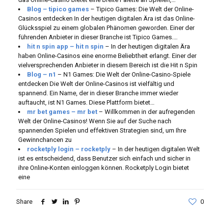
Blog – tipico games
– Tipico Games: Die Welt der Online-
Casinos entdecken In der heutigen digitalen Ära ist das Online-
Glücksspiel zu einem globalen Phänomen geworden. Einer der
führenden Anbieter in dieser Branche ist Tipico Games.…
hit n spin app – hit n spin
– In der heutigen digitalen Ära
haben Online-Casinos eine enorme Beliebtheit erlangt. Einer der
vielversprechenden Anbieter in diesem Bereich ist die Hit n Spin
Blog – n1
– N1 Games: Die Welt der Online-Casino-Spiele
entdecken Die Welt der Online-Casinos ist vielfältig und
spannend. Ein Name, der in dieser Branche immer wieder
auftaucht, ist N1 Games. Diese Plattform bietet…
mr bet games – mr bet
– Willkommen in der aufregenden
Welt der Online-Casinos! Wenn Sie auf der Suche nach
spannenden Spielen und effektiven Strategien sind, um Ihre
Gewinnchancen zu
rocketply login – rocketply
– In der heutigen digitalen Welt
ist es entscheidend, dass Benutzer sich einfach und sicher in
ihre Online-Konten einloggen können. Rocketply Login bietet
eine
Share
0