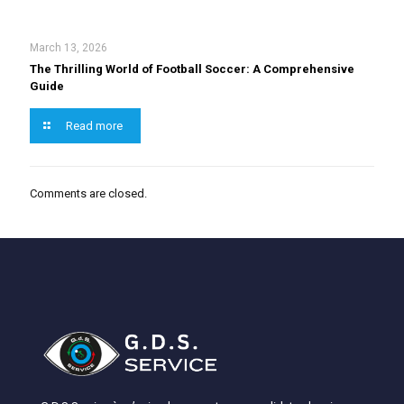
March 13, 2026
The Thrilling World of Football Soccer: A Comprehensive
Guide
Read more
Comments are closed.