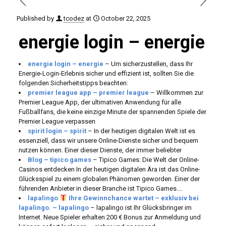
Published by
tcodez
at
October 22, 2025
energie login – energie
energie login – energie
– Um sicherzustellen, dass Ihr
Energie-Login-Erlebnis sicher und effizient ist, sollten Sie die
folgenden Sicherheitstipps beachten:
premier league app – premier league
– Willkommen zur
Premier League App, der ultimativen Anwendung für alle
Fußballfans, die keine einzige Minute der spannenden Spiele der
Premier League verpassen
spirit login – spirit
– In der heutigen digitalen Welt ist es
essenziell, dass wir unsere Online-Dienste sicher und bequem
nutzen können. Einer dieser Dienste, der immer beliebter
Blog – tipico games
– Tipico Games: Die Welt der Online-
Casinos entdecken In der heutigen digitalen Ära ist das Online-
Glücksspiel zu einem globalen Phänomen geworden. Einer der
führenden Anbieter in dieser Branche ist Tipico Games.…
lapalingo
Ihre Gewinnchance wartet – exklusiv bei
lapalingo. – lapalingo
– lapalingo ist Ihr Glücksbringer im
Internet. Neue Spieler erhalten 200 € Bonus zur Anmeldung und