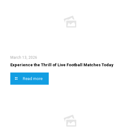
March 13, 2026
Experience the Thrill of Live Football Matches Today
Read more