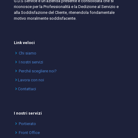
G.D.S Service è un’azienda presente e consolidata che si
riconosce per la Professionalità e la Dedizione al Servizio e
alla Soddisfazione del Cliente, ritenendola fondamentale
motivo moralmente soddisfacente.
Link veloci
Chi siamo
I nostri servizi
Perché scegliere noi?
Lavora con noi
Contattaci
I nostri servizi
Portierato
Front Office