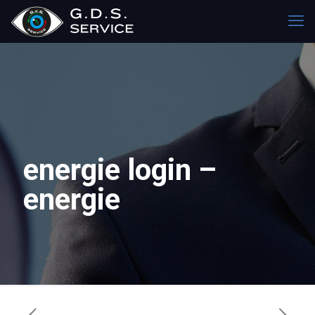
energie login –
energie