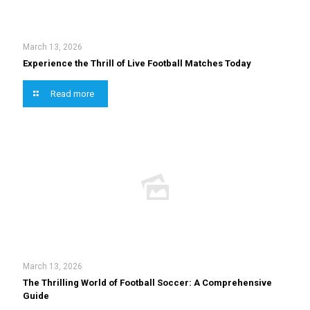
March 13, 2026
Experience the Thrill of Live Football Matches Today
Read more
March 13, 2026
The Thrilling World of Football Soccer: A Comprehensive
Guide