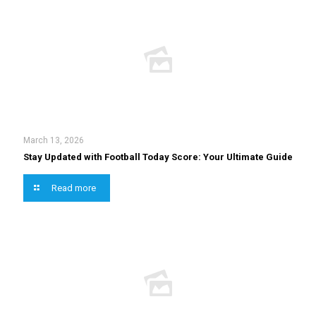
March 13, 2026
Stay Updated with Football Today Score: Your Ultimate Guide
Read more