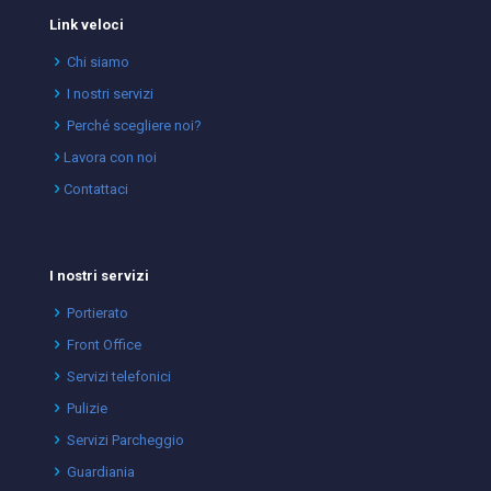
Link veloci
Chi siamo
I nostri servizi
Perché scegliere noi?
Lavora con noi
Contattaci
I nostri servizi
Portierato
Front Office
Servizi telefonici
Pulizie
Servizi Parcheggio
Guardiania