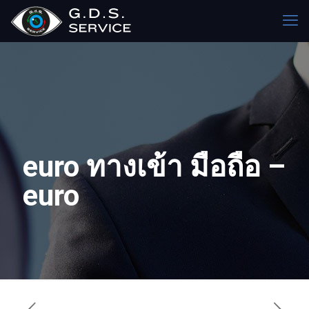
euro ทางเข้า มือถือ –
euro