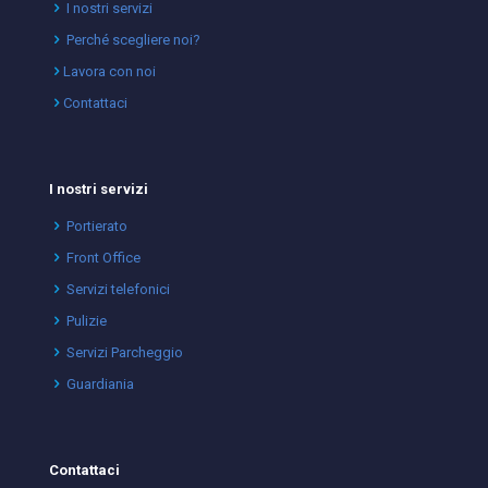
I nostri servizi
Perché scegliere noi?
Lavora con noi
Contattaci
I nostri servizi
Portierato
Front Office
Servizi telefonici
Pulizie
Servizi Parcheggio
Guardiania
Contattaci