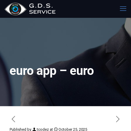
euro app – euro
Published by
tcodez
at
October 25, 2025