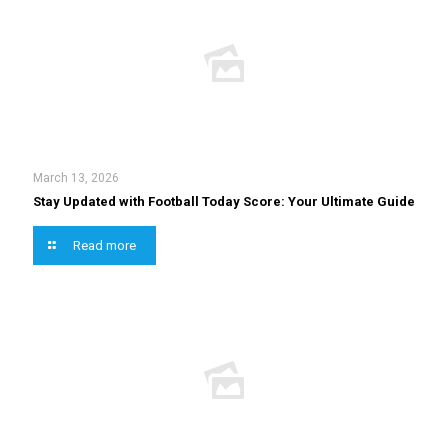
March 13, 2026
Stay Updated with Football Today Score: Your Ultimate Guide
Read more