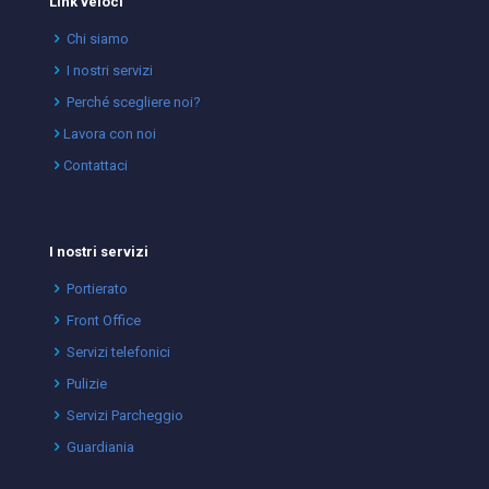
Link veloci
Chi siamo
I nostri servizi
Perché scegliere noi?
Lavora con noi
Contattaci
I nostri servizi
Portierato
Front Office
Servizi telefonici
Pulizie
Servizi Parcheggio
Guardiania