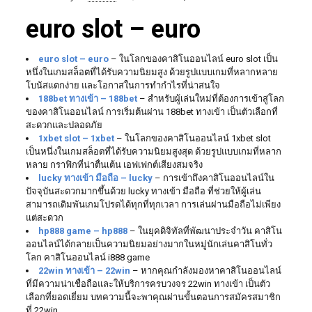
euro slot – euro
euro slot – euro
– ในโลกของคาสิโนออนไลน์ euro slot เป็น
หนึ่งในเกมสล็อตที่ได้รับความนิยมสูง ด้วยรูปแบบเกมที่หลากหลาย
โบนัสแตกง่าย และโอกาสในการทำกำไรที่น่าสนใจ
188bet ทางเข้า – 188bet
– สำหรับผู้เล่นใหม่ที่ต้องการเข้าสู่โลก
ของคาสิโนออนไลน์ การเริ่มต้นผ่าน 188bet ทางเข้า เป็นตัวเลือกที่
สะดวกและปลอดภัย
1xbet slot – 1xbet
– ในโลกของคาสิโนออนไลน์ 1xbet slot
เป็นหนึ่งในเกมสล็อตที่ได้รับความนิยมสูงสุด ด้วยรูปแบบเกมที่หลาก
หลาย กราฟิกที่น่าตื่นเต้น เอฟเฟกต์เสียงสมจริง
lucky ทางเข้า มือถือ – lucky
– การเข้าถึงคาสิโนออนไลน์ใน
ปัจจุบันสะดวกมากขึ้นด้วย lucky ทางเข้า มือถือ ที่ช่วยให้ผู้เล่น
สามารถเดิมพันเกมโปรดได้ทุกที่ทุกเวลา การเล่นผ่านมือถือไม่เพียง
แต่สะดวก
hp888 game – hp888
– ในยุคดิจิทัลที่พัฒนาประจำวัน คาสิโน
ออนไลน์ได้กลายเป็นความนิยมอย่างมากในหมู่นักเล่นคาสิโนทั่ว
โลก คาสิโนออนไลน์ i888 game
22win ทางเข้า – 22win
– หากคุณกำลังมองหาคาสิโนออนไลน์
ที่มีความน่าเชื่อถือและให้บริการครบวงจร 22win ทางเข้า เป็นตัว
เลือกที่ยอดเยี่ยม บทความนี้จะพาคุณผ่านขั้นตอนการสมัครสมาชิก
ที่ 22win