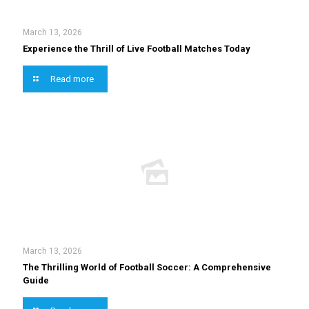
March 13, 2026
Experience the Thrill of Live Football Matches Today
Read more
March 13, 2026
The Thrilling World of Football Soccer: A Comprehensive
Guide