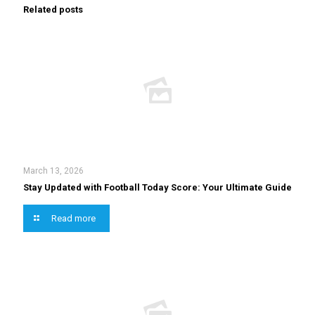
Related posts
March 13, 2026
Stay Updated with Football Today Score: Your Ultimate Guide
Read more