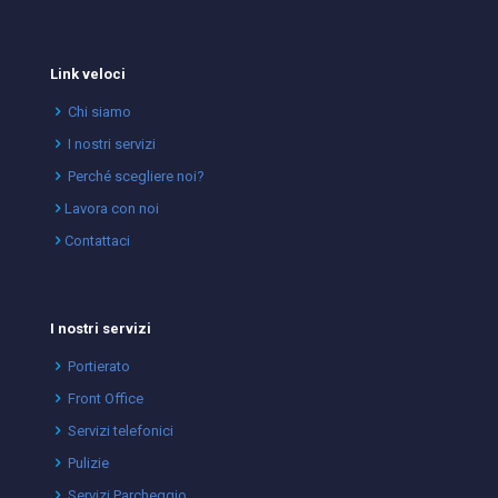
Link veloci
Chi siamo
I nostri servizi
Perché scegliere noi?
Lavora con noi
Contattaci
I nostri servizi
Portierato
Front Office
Servizi telefonici
Pulizie
Servizi Parcheggio