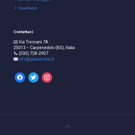
Guardiania
Contattaci
Via Treccani 7A
25013 – Carpenedolo (BS), Italia
(030) 728-2907
info@gdsservice.it
facebook
twitter
instagram