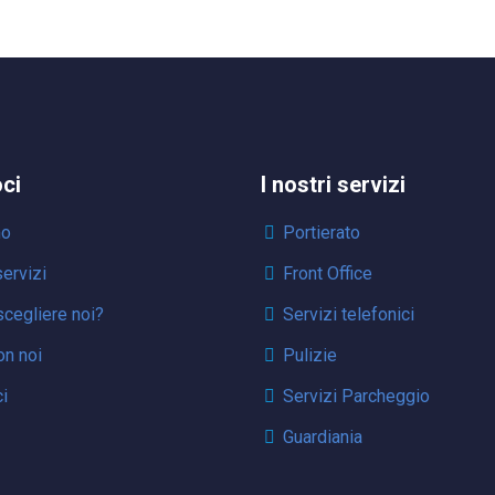
oci
I nostri servizi
mo
Portierato
servizi
Front Office
cegliere noi?
Servizi telefonici
on noi
Pulizie
i
Servizi Parcheggio
Guardiania