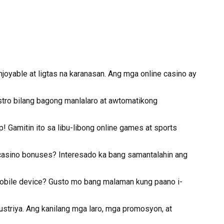
njoyable at ligtas na karanasan. Ang mga online casino ay
tro bilang bagong manlalaro at awtomatikong
! Gamitin ito sa libu-libong online games at sports
asino bonuses? Interesado ka bang samantalahin ang
obile device? Gusto mo bang malaman kung paano i-
triya. Ang kanilang mga laro, mga promosyon, at