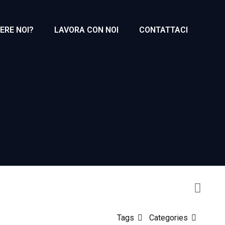
ERE NOI?
LAVORA CON NOI
CONTATTACI
Tags
Categories