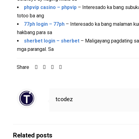
phpvip casino – phpvip
– Interesado ka bang subukan
totoo ba ang
77ph login – 77ph
– Interesado ka bang malaman kun
hakbang para sa
sherbet login – sherbet
– Maligayang pagdating sa 
mga parangal. Sa
Share
tcodez
Related posts