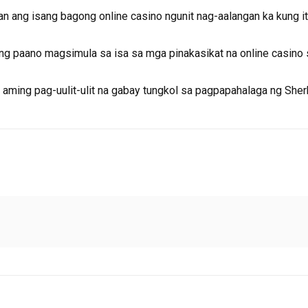
 ang isang bagong online casino ngunit nag-aalangan ka kung it
g paano magsimula sa isa sa mga pinakasikat na online casino
aming pag-uulit-ulit na gabay tungkol sa pagpapahalaga ng She