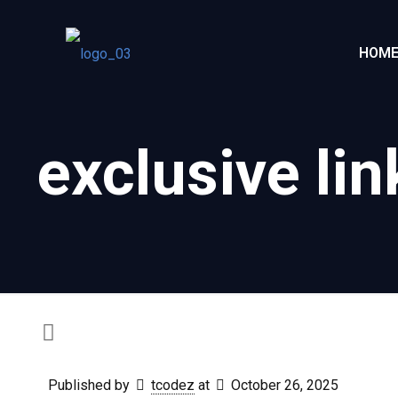
HOM
exclusive lin
Published by
tcodez
at
October 26, 2025