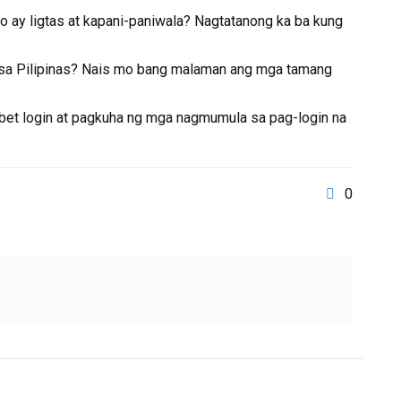
o ay ligtas at kapani-paniwala? Nagtatanong ka ba kung
 sa Pilipinas? Nais mo bang malaman ang mga tamang
rbet login at pagkuha ng mga nagmumula sa pag-login na
0