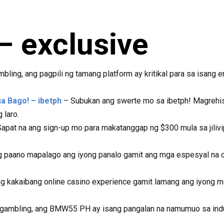
 – exclusive
ling, ang pagpili ng tamang platform ay kritikal para sa isang e
a Bago! – ibetph
– Subukan ang swerte mo sa ibetph! Magrehis
 laro.
apat na ang sign-up mo para makatanggap ng $300 mula sa jilivip
paano mapalago ang iyong panalo gamit ang mga espesyal na c
 kakaibang online casino experience gamit lamang ang iyong m
gambling, ang BMW55 PH ay isang pangalan na namumuo sa indus