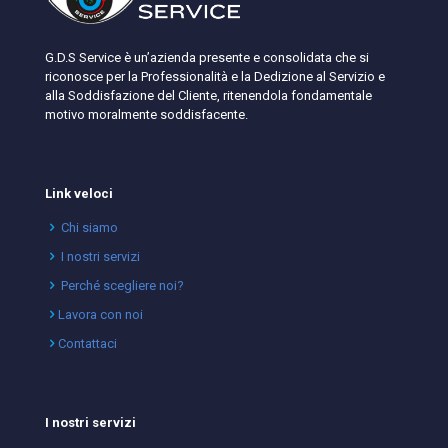
G.D.S Service è un’azienda presente e consolidata che si
riconosce per la Professionalità e la Dedizione al Servizio e
alla Soddisfazione del Cliente, ritenendola fondamentale
motivo moralmente soddisfacente.
Link veloci
Chi siamo
I nostri servizi
Perché scegliere noi?
Lavora con noi
Contattaci
I nostri servizi