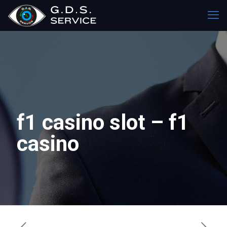
f1 casino slot – f1
casino