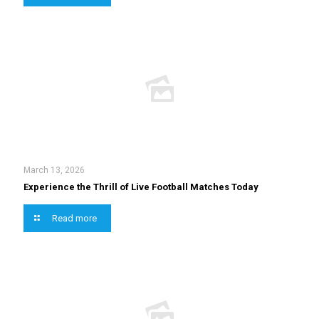
March 13, 2026
Experience the Thrill of Live Football Matches Today
Read more