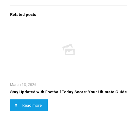
Related posts
March 13, 2026
Stay Updated with Football Today Score: Your Ultimate Guide
Read more