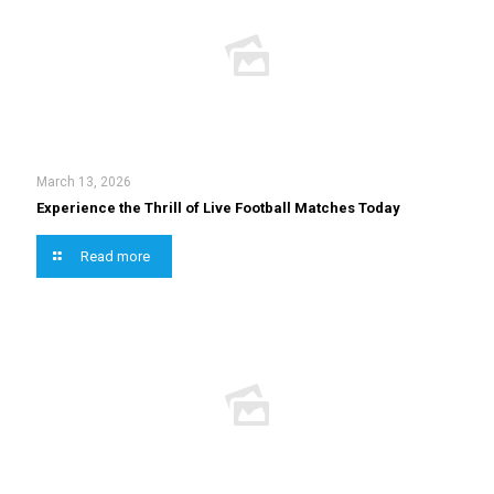
March 13, 2026
Experience the Thrill of Live Football Matches Today
Read more