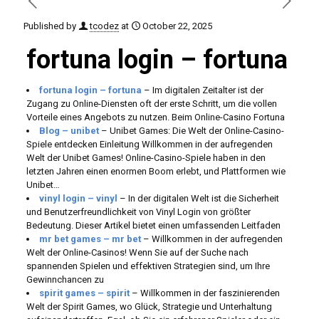
Published by
tcodez
at
October 22, 2025
fortuna login – fortuna
fortuna login – fortuna
– Im digitalen Zeitalter ist der
Zugang zu Online-Diensten oft der erste Schritt, um die vollen
Vorteile eines Angebots zu nutzen. Beim Online-Casino Fortuna
Blog – unibet
– Unibet Games: Die Welt der Online-Casino-
Spiele entdecken Einleitung Willkommen in der aufregenden
Welt der Unibet Games! Online-Casino-Spiele haben in den
letzten Jahren einen enormen Boom erlebt, und Plattformen wie
Unibet…
vinyl login – vinyl
– In der digitalen Welt ist die Sicherheit
und Benutzerfreundlichkeit von Vinyl Login von größter
Bedeutung. Dieser Artikel bietet einen umfassenden Leitfaden
mr bet games – mr bet
– Willkommen in der aufregenden
Welt der Online-Casinos! Wenn Sie auf der Suche nach
spannenden Spielen und effektiven Strategien sind, um Ihre
Gewinnchancen zu
spirit games – spirit
– Willkommen in der faszinierenden
Welt der Spirit Games, wo Glück, Strategie und Unterhaltung