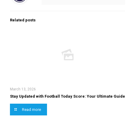
Related posts
March 13, 2026
Stay Updated with Football Today Score: Your Ultimate Guide
Read more