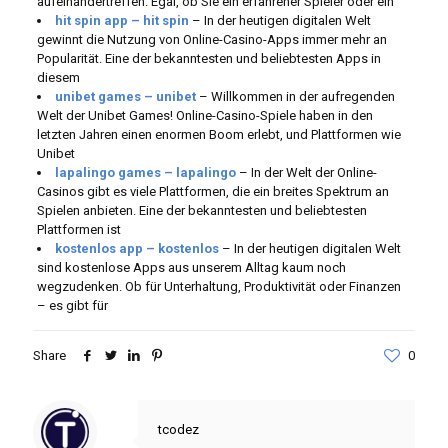
aufeinandertreffen. Egal, ob Sie ein erfahrener Spieler oder ein
hit spin app – hit spin
– In der heutigen digitalen Welt
gewinnt die Nutzung von Online-Casino-Apps immer mehr an
Popularität. Eine der bekanntesten und beliebtesten Apps in
diesem
unibet games – unibet
– Willkommen in der aufregenden
Welt der Unibet Games! Online-Casino-Spiele haben in den
letzten Jahren einen enormen Boom erlebt, und Plattformen wie
Unibet
lapalingo games – lapalingo
– In der Welt der Online-
Casinos gibt es viele Plattformen, die ein breites Spektrum an
Spielen anbieten. Eine der bekanntesten und beliebtesten
Plattformen ist
kostenlos app – kostenlos
– In der heutigen digitalen Welt
sind kostenlose Apps aus unserem Alltag kaum noch
wegzudenken. Ob für Unterhaltung, Produktivität oder Finanzen
– es gibt für
Share
0
tcodez