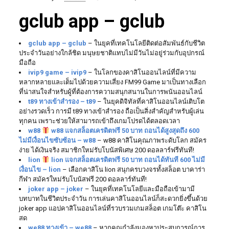
gclub app – gclub
gclub app – gclub
– ในยุคที่เทคโนโลยีติดต่อสัมพันธ์กับชีวิต
ประจำวันอย่างใกล้ชิด มนุษยชาติแทบไม่มีวันไม่อยู่ร่วมกับอุปกรณ์
มือถือ
ivip9 game – ivip9
– ในโลกของคาสิโนออนไลน์ที่มีความ
หลากหลายและเต็มไปด้วยความเสี่ยง FM99 Game มาเป็นทางเลือก
ที่น่าสนใจสำหรับผู้ที่ต้องการความสนุกสนานในการพนันออนไลน์
t89 ทางเข้าสํารอง – t89
– ในยุคดิจิทัลที่คาสิโนออนไลน์เติบโต
อย่างรวดเร็ว การมี t89 ทางเข้าสํารอง ถือเป็นสิ่งสำคัญสำหรับผู้เล่น
ทุกคน เพราะช่วยให้สามารถเข้าถึงเกมโปรดได้ตลอดเวลา
w88
w88 แจกสล็อตเครดิตฟรี 50 บาท ถอนได้สูงสุดถึง 600
ไม่มีเงื่อนไขซับซ้อน – w88
– w88 คาสิโนคุณภาพระดับโลก สมัคร
ง่าย ได้เงินจริง สมาชิกใหม่รับโบนัสพิเศษ 200 ดอลลาร์ฟรีทันที!
lion
lion แจกสล็อตเครดิตฟรี 50 บาท ถอนได้ทันที 600 ไม่มี
เงื่อนไข – lion
– เลือกคาสิโน lion สนุกครบวงจรทั้งสล็อต บาคาร่า
กีฬา สมัครใหม่รับโบนัสฟรี 200 ดอลลาร์ทันที!
joker app – joker
– ในยุคที่เทคโนโลยีและมือถือเข้ามามี
บทบาทในชีวิตประจำวัน การเล่นคาสิโนออนไลน์ก็สะดวกยิ่งขึ้นด้วย
joker app แอปคาสิโนออนไลน์ที่รวบรวมเกมสล็อต เกมโต๊ะ คาสิโน
สด
we88 ทางเข้า – we88
– หากคุณกำลังมองหาประสบการณ์การ