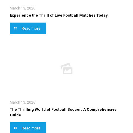
March 13, 2026
Experience the Thrill of Live Football Matches Today
Read more
March 13, 2026
The Thrilling World of Football Soccer: A Comprehensive
Guide
Read more