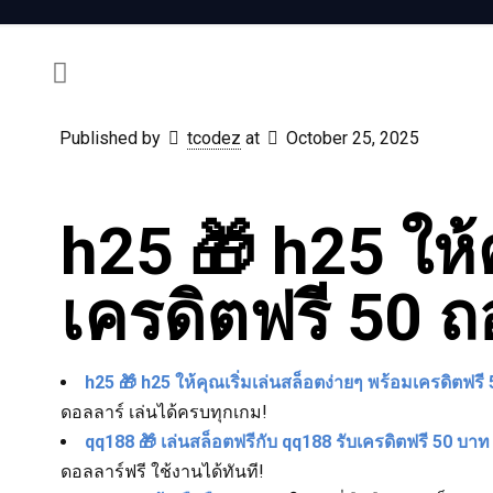
Published by
tcodez
at
October 25, 2025
h25 🎁 h25 ให้
เครดิตฟรี 50 ถ
h25 🎁 h25 ให้คุณเริ่มเล่นสล็อตง่ายๆ พร้อมเครดิตฟรี
ดอลลาร์ เล่นได้ครบทุกเกม!
qq188 🎁 เล่นสล็อตฟรีกับ qq188 รับเครดิตฟรี 50 บาท
ดอลลาร์ฟรี ใช้งานได้ทันที!