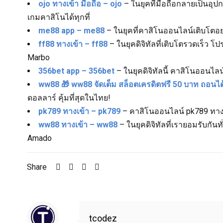
ojo ทางเข้า มือถือ – ojo
– ในยุคที่มือถือกลายเป็นอุปก
เกมคาสิโนได้ทุกที่
me88 app – me88
– ในยุคที่คาสิโนออนไลน์เติบโตอย่
ff88 ทางเข้า – ff88
– ในยุคดิจิทัลที่เติบโตรวดเร็ว
Marbo
356bet app – 356bet
– ในยุคดิจิทัลนี้ คาสิโนออนไล
ww88 🎁 ww88 จัดเต็ม สล็อตเครดิตฟรี 50 บาท ถอนได
ดอลลาร์ คุ้มที่สุดในไทย!
pk789 ทางเข้า – pk789
– คาสิโนออนไลน์ pk789 ทาง
ww88 ทางเข้า – ww88
– ในยุคดิจิทัลที่เรายอมรับกั
Amado
Share
tcodez