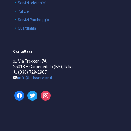
Servizi telefonici
Pulizie
Servizi Parcheggio
Guardiania
Contattaci
Via Treccani 7A
25013 – Carpenedolo (BS), Italia
(030) 728-2907
info@gdsservice.it
facebook
twitter
instagram