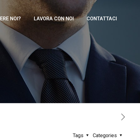
ERE NOI?
LAVORA CON NOI
CONTATTACI
Tags
Categories