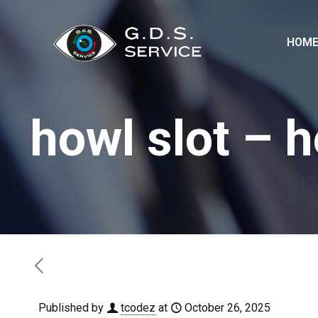
HOM
howl slot – 
Published by
tcodez
at
October 26, 2025