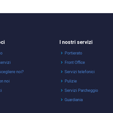
oci
I nostri servizi
mo
Portierato
servizi
Front Office
cegliere noi?
Servizi telefonici
on noi
Pulizie
i
Servizi Parcheggio
Guardiania