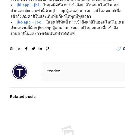
jbl app – jbl
– ในยุคดิจิทัล การเข้าถึงคาสิโนออนไลน์ไม่เคย
ง่ายและสะดวกเท่านี้ ด้วย jbl app ผู้เล่นสามารถดาวน์โหลดแอปเพื่อ
เข้าถึงเกมคาสิโนและเดิมพันกีฬาได้ทุกที่ทุกเวลา
jbo app – jbo
– ในยุคดิจิทัลนี้ การเข้าถึงคาสิโนออนไลน์ไม่เคย
ง่ายขนาดนี้ด้วย jbo app ผู้เล่นสามารถดาวน์โหลดแอปเพื่อเข้าถึง
เกมคาสิโนและการเดิมพันกีฬาได้ทันที
Share
0
tcodez
Related posts