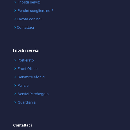
I nostri servizi
Perché scegliere noi?
Lavora con noi
Contattaci
I nostri servizi
Portierato
Front Office
Servizi telefonici
Pulizie
Servizi Parcheggio
Guardiania
Contattaci