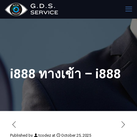
i888 ทางเข้า – i888
Published by
tcodez
at
October 25, 2025