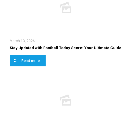
March 13, 2026
Stay Updated with Football Today Score: Your Ultimate Guide
Read more