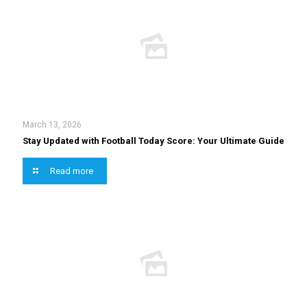
March 13, 2026
Stay Updated with Football Today Score: Your Ultimate Guide
Read more