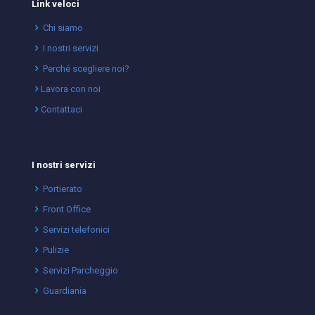
Link veloci
Chi siamo
I nostri servizi
Perché scegliere noi?
Lavora con noi
Contattaci
I nostri servizi
Portierato
Front Office
Servizi telefonici
Pulizie
Servizi Parcheggio
Guardiania