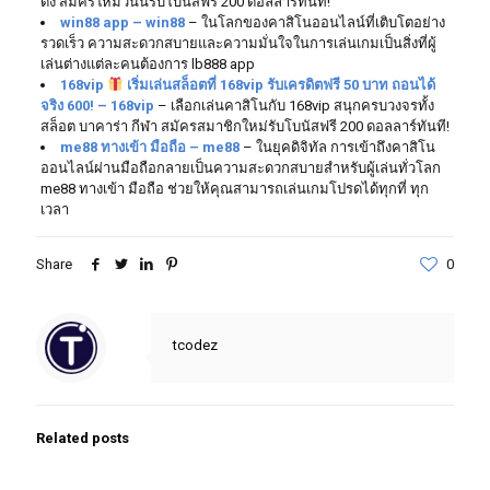
ดัง สมัครใหม่วันนี้รับโบนัสฟรี 200 ดอลลาร์ทันที!
win88 app – win88
– ในโลกของคาสิโนออนไลน์ที่เติบโตอย่าง
รวดเร็ว ความสะดวกสบายและความมั่นใจในการเล่นเกมเป็นสิ่งที่ผู้
เล่นต่างแต่ละคนต้องการ lb888 app
168vip
เริ่มเล่นสล็อตที่ 168vip รับเครดิตฟรี 50 บาท ถอนได้
จริง 600! – 168vip
– เลือกเล่นคาสิโนกับ 168vip สนุกครบวงจรทั้ง
สล็อต บาคาร่า กีฬา สมัครสมาชิกใหม่รับโบนัสฟรี 200 ดอลลาร์ทันที!
me88 ทางเข้า มือถือ – me88
– ในยุคดิจิทัล การเข้าถึงคาสิโน
ออนไลน์ผ่านมือถือกลายเป็นความสะดวกสบายสำหรับผู้เล่นทั่วโลก
me88 ทางเข้า มือถือ ช่วยให้คุณสามารถเล่นเกมโปรดได้ทุกที่ ทุก
เวลา
Share
0
tcodez
Related posts