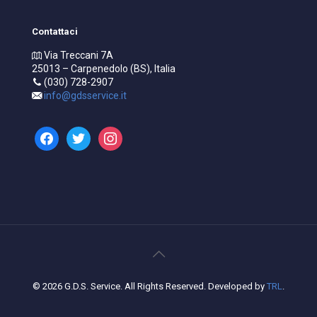
Contattaci
Via Treccani 7A
25013 – Carpenedolo (BS), Italia
(030) 728-2907
info@gdsservice.it
facebook
twitter
instagram
© 2026 G.D.S. Service. All Rights Reserved. Developed by
TRL
.