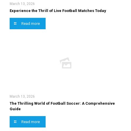
March 13, 2026
Experience the Thrill of Live Football Matches Today
Read more
March 13, 2026
The Thrilling World of Football Soccer: A Comprehensive
Guide
Read more