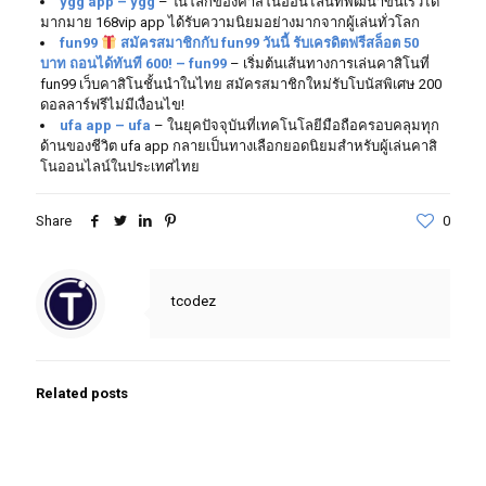
ygg app – ygg
– ในโลกของคาสิโนออนไลน์ที่พัฒนาขึ้นเร็วได้
มากมาย 168vip app ได้รับความนิยมอย่างมากจากผู้เล่นทั่วโลก
fun99
สมัครสมาชิกกับ fun99 วันนี้ รับเครดิตฟรีสล็อต 50
บาท ถอนได้ทันที 600! – fun99
– เริ่มต้นเส้นทางการเล่นคาสิโนที่
fun99 เว็บคาสิโนชั้นนำในไทย สมัครสมาชิกใหม่รับโบนัสพิเศษ 200
ดอลลาร์ฟรีไม่มีเงื่อนไข!
ufa app – ufa
– ในยุคปัจจุบันที่เทคโนโลยีมือถือครอบคลุมทุก
ด้านของชีวิต ufa app กลายเป็นทางเลือกยอดนิยมสำหรับผู้เล่นคาสิ
โนออนไลน์ในประเทศไทย
Share
0
tcodez
Related posts