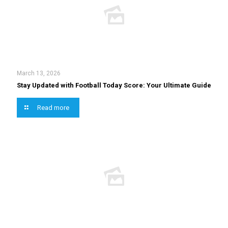
March 13, 2026
Stay Updated with Football Today Score: Your Ultimate Guide
Read more