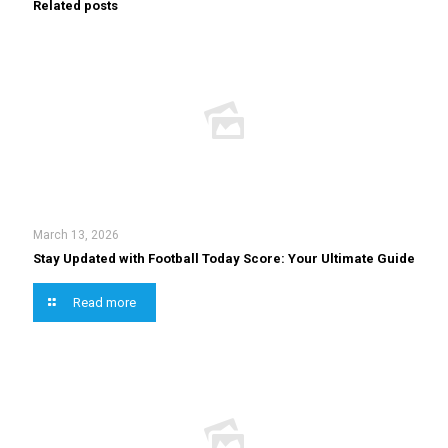
Related posts
March 13, 2026
Stay Updated with Football Today Score: Your Ultimate Guide
Read more