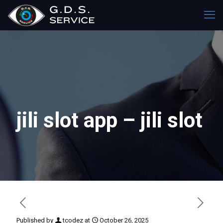
jili slot app – jili slot
Published by
tcodez
at
October 26, 2025