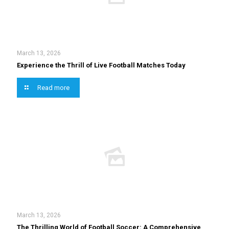
March 13, 2026
Experience the Thrill of Live Football Matches Today
Read more
March 13, 2026
The Thrilling World of Football Soccer: A Comprehensive