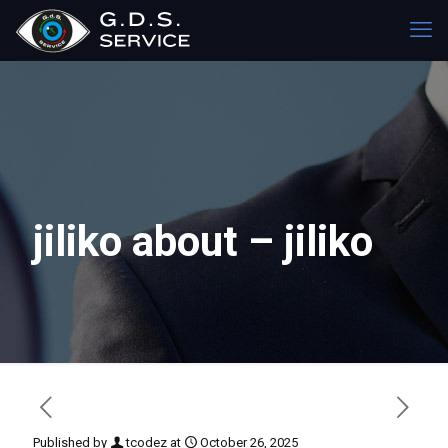
jiliko about – jiliko
Published by
tcodez
at
October 26, 2025