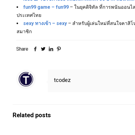
fun99 game – fun99
– ในยุคดิจิทัล ที่การพนันออนไล
ประเทศไทย
sexy ทางเข้า – sexy
– สำหรับผู้เล่นใหม่ที่สนใจคาสิโ
สมาชิก
Share
tcodez
Related posts