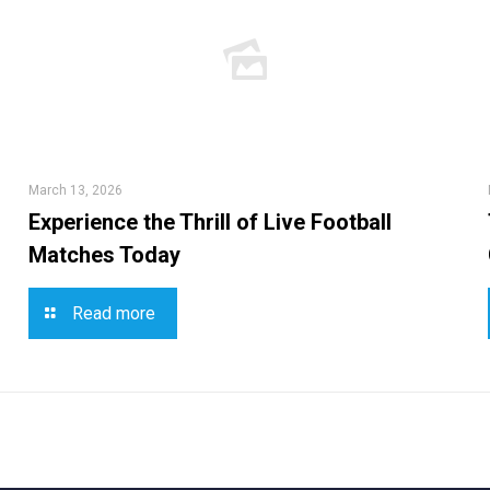
March 13, 2026
Experience the Thrill of Live Football
Matches Today
Read more