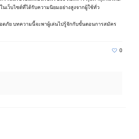
ว็บไซต์ที่ได้รับความนิยมอย่างสูงจากผู้ใช้ทั่ว
อดภัย บทความนี้จะพาผู้เล่นไปรู้จักกับขั้นตอนการสมัคร
0