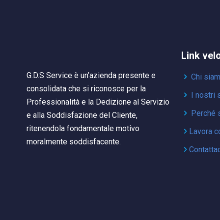
Link vel
G.D.S Service è un’azienda presente e
Chi sia
consolidata che si riconosce per la
I nostri 
Professionalità e la Dedizione al Servizio
Perché s
e alla Soddisfazione del Cliente,
ritenendola fondamentale motivo
Lavora c
moralmente soddisfacente.
Contattac