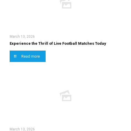
March 13, 2026
Experience the Thrill of Live Football Matches Today
Read more
March 13, 2026