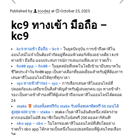
Published by
tcodez
at
October 25, 2025
kc9 ทางเข้า มือถือ –
kc9
kc9 ทางเข้า มือถือ – kc9
– ในยุคปัจจุบัน การเข้าถึงคาสิโน
ออนไลน์ไม่จำเป็นต้องจำกัดอยู่ที่คอมพิวเตอร์เพียงอย่างเดียว kc9
ทางเข้า มือถือ มอบประสบการณ์การเล่นเกมที่สะดวก รวดเร็ว
fin88 app – fin88
– ในยุคสมัยที่เทคโนโลยีเข้ามามีบทบาทใน
ชีวิตประจำวัน fin88 app เป็นทางเลือกที่ยอดเยี่ยมสำหรับผู้ที่ต้องการ
เล่นคาสิโนออนไลน์ได้ทุกที่ทุกเวลา
ojo ทางเข้าสํารอง – ojo
– การเลือกเล่นคาสิโนออนไลน์ที่
ปลอดภัยและเสถียรเป็นสิ่งสำคัญสำหรับผู้เล่นทุกคน ojo ทางเข้าสํา
รอง เป็นทางเข้าสำรองที่ให้ผู้เล่นเข้าถึงเกมคาสิโนออนไลน์ได้ตลอด
24
stake
เล่นสล็อตฟรีกับ stake รับสล็อตเครดิตฟรี 50 ถอนได้
สูงสุด 600 บาท – stake
– stake เว็บคาสิโนอันดับหนึ่ง สมัครง่าย
ฝากถอนอัตโนมัติ สมาชิกใหม่รับโบนัสฟรี 200 ดอลลาร์ทันที!
sbo app – sbo
– ในโลกของคาสิโนออนไลน์ที่เติบโตอย่าง
รวดเร็ว sbo app ได้กลายเป็นหนึ่งในแอปยอดนิยมที่ผู้เล่นไทยเลือก
ใช้