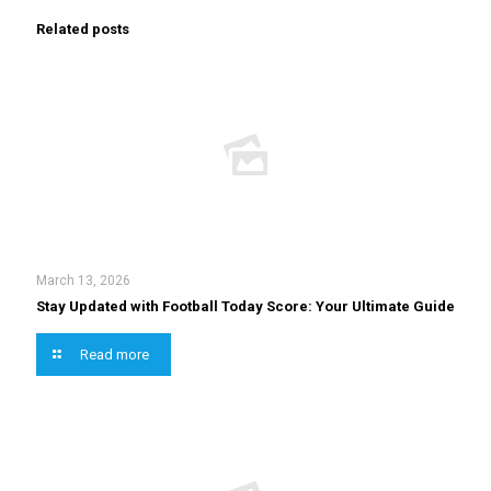
Related posts
March 13, 2026
Stay Updated with Football Today Score: Your Ultimate Guide
Read more