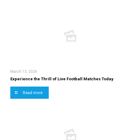
March 13, 2026
Experience the Thrill of Live Football Matches Today
Read more