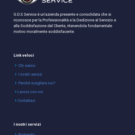
G.D.S Service è un’azienda presente e consolidata che si
riconosce per la Professionalità e la Dedizione al Servizio e
alla Soddisfazione del Cliente, ritenendola fondamentale
motivo moralmente soddisfacente.
Link veloci
Chi siamo
I nostri servizi
Perché scegliere noi?
Lavora con noi
Contattaci
I nostri servizi
Portierato