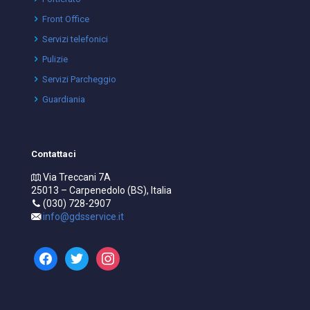
Front Office
Servizi telefonici
Pulizie
Servizi Parcheggio
Guardiania
Contattaci
Via Treccani 7A
25013 – Carpenedolo (BS), Italia
(030) 728-2907
info@gdsservice.it
facebook
twitter
instagram