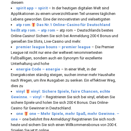
diesem
spirit app – spirit
– In der heutigen digitalen Welt sind
Applikationen zu einem unverzichtbaren Teil unseres täglichen
Lebens geworden. Eine der innovativsten und vielseitigsten
atp rom
Das Nr.1 Online-Casino für Deutschland
heißt atp rom. – atp rom
– atp rom – Deutschlands bestes
Online-Casino! Sichern Sie sich bei Anmeldung 200 € Bonus und
genießen Sie Slots, Live-Casino und mehr.
premier league bouns – premier league
– Die Premier
League ist nicht nur eine der weltweit renommiertesten
Fußballligen, sondern auch ein Synonym für exzellente
Unterhaltung und hohe
energie Code – energie
– In einer Welt, in der
Energiekosten ständig steigen, suchen immer mehr Haushalte
nach Wegen, um ihre Ausgaben zu senken. Ein effektiver Weg,
dies zu
vinyl
vinyl: Sichere Spiele, faire Chancen, echte
Gewinne. – vinyl
– Registrieren Sie sich bei vinyl, erleben Sie
sichere Spiele und holen Sie sich 200 € Bonus. Das Online-
Casino für Gewinner in Deutschland.
one
one – Mehr Spiele, mehr Spaß, mehr Gewinne. –
one
– one belohnt Ihre Anmeldung! Registrieren Sie sich noch
heute und sichern Sie sich einen Willkommensbonus von 200 €.
Spielen Sie jetzt online.