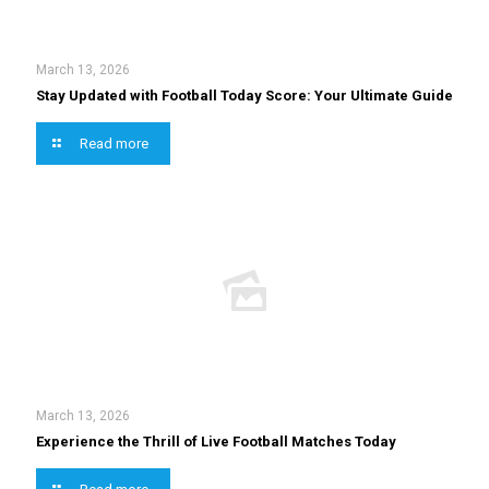
March 13, 2026
Stay Updated with Football Today Score: Your Ultimate Guide
Read more
March 13, 2026
Experience the Thrill of Live Football Matches Today