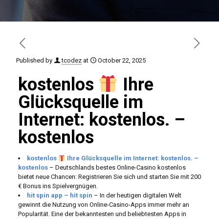
Published by
tcodez
at
October 22, 2025
kostenlos
Ihre
Glücksquelle im
Internet: kostenlos. –
kostenlos
kostenlos
Ihre Glücksquelle im Internet: kostenlos. –
kostenlos
– Deutschlands bestes Online-Casino kostenlos
bietet neue Chancen: Registrieren Sie sich und starten Sie mit 200
€ Bonus ins Spielvergnügen.
hit spin app – hit spin
– In der heutigen digitalen Welt
gewinnt die Nutzung von Online-Casino-Apps immer mehr an
Popularität. Eine der bekanntesten und beliebtesten Apps in