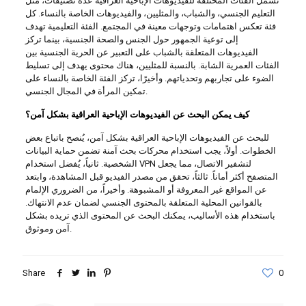
تشمل الفئات المختلفة للفيديوهات الإباحية العراقية عدة تصنيفات، مثل
التعليم الجنسي، والشباب، والمثليين، والفيديوهات الخاصة بالنساء. كل
فئة تعكس اهتمامات وتوجهات معينة في المجتمع. الفئة التعليمية تهدف
إلى توعية الجمهور حول الجنس والصحة الجنسية، بينما تركز
الفيديوهات المتعلقة بالشباب على التعبير عن الحرية الجنسية بين
الفئات العمرية الشابة. بالنسبة للمثليين، هناك محتوى يهدف إلى تسليط
الضوء على تجاربهم وتحدياتهم. وأخيرًا، تركز الفئة الخاصة بالنساء على
تمكين المرأة في المجال الجنسي.
كيف يمكن البحث عن الفيديوهات الإباحية العراقية بشكل آمن؟
للبحث عن الفيديوهات الإباحية العراقية بشكل آمن، يُنصح باتباع بعض
الخطوات. أولاً، يجب استخدام محركات بحث آمنة تضمن حماية البيانات
الشخصية. ثانياً، يُفضل استخدام VPN لتشفير الاتصال، مما يجعل
المتصفح أكثر أماناً. ثالثاً، تحقق من مصدر الفيديو قبل المشاهدة، وابتعد
عن المواقع غير المعروفة أو المشبوهة. وأخيراً، من الضروري الإلمام
بالقوانين المحلية المتعلقة بالمحتوى الجنسي لضمان عدم الانتهاك.
باستخدام هذه الأساليب، يمكنك البحث عن المحتوى الذي تريده بشكل
آمن وموثوق.
Share
0