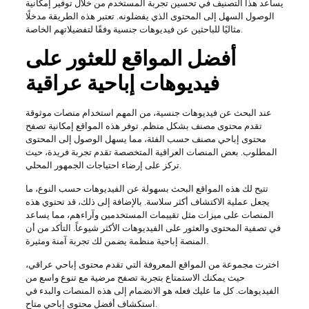
يساعد هذا التصنيف في تحسين تجربة المستخدم من خلال توفير إمكانية
الوصول السهل إلى المحتوى الذي يفضلونه. تعتبر هذه الطريقة مدخلًا
مثاليًا للباحثين عن فيديوهات جنسية وفقًا لتفضيلاتهم الخاصة.
أفضل المواقع للعثور على
فيديوهات إباحية عراقية
عند البحث عن فيديوهات جنسية، من المهم استخدام منصات موثوقة
تقدم محتوى مصنف بشكل منظم. توفر هذه المواقع إمكانية تصفح
محتوى إباحي مصنف حسب الفئة، مما يسهل الوصول إلى المحتوى
المطلوب. بعض المنصات العراقية المتخصصة تقدم تجربة فريدة، حيث
تركز على إرضاء احتياجات الجمهور المحلي.
تتيح لك هذه المواقع البحث بسهولة عن الفيديوهات حسب النوع، ما
يجعل عملية الاكتشاف أكثر سلاسة. بالإضافة إلى ذلك، قد تحتوي هذه
المنصات على ميزات مثل تقييمات المستخدمين وآراءهم، مما يساعد
في تصفية المحتوى والعثور على الفيديوهات الأكثر شيوعاً. التأكد من أن
المنصة إباحية منظمة يضمن لك تجربة آمنة ومثيرة.
اخترت مجموعة من المواقع المعروفة التي تقدم محتوى إباحي عراقي،
حيث يمكنك الاستمتاع بتجربة تصفح مرضية مع تنوع واسع من
الفيديوهات. كل ما عليك فعله هو الانضمام إلى هذه المنصات والبدء في
استكشاف أفضل محتوى إباحي متاح.