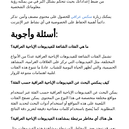
من ضبط إعداداتك بحيث تتحكم بشكل أكبر في من يمكنه رؤية
معلوماتك الشخصية.
يمكنك زيارة
سكس عراقي
للحصول على محتوى مصنف وآمن. تذكر
دائماً أهمية الحفاظ على الخصوصية في أي نشاط عبر الإنترنت.
أسئلة وأجوبة:
ما هي الفئات الشائعة للفيديوهات الإباحية العراقية؟
تشمل الفئات الشائعة للفيديوهات الإباحية العراقية عددًا من الأنواع
المختلفة، مثل الفيديوهات التي تركز على العلاقات الغرامية، المشاهد
الحميمية، والتي تُظهر الحياة اليومية للشباب. عادةً ما تتنوع هذه الفئات
لتلبية اهتمامات متنوعة للزوار.
كيف يمكنني البحث عن الفيديوهات الإباحية العراقية حسب الفئة؟
يمكن البحث عن الفيديوهات الإباحية العراقية حسب الفئة عبر استخدام
مواقع مختلفة متخصصة في هذا النوع من المحتوى. يمكن تصفح الفئات
المُعينة على هذه المواقع أو استخدام أدوات البحث لتحديد الفئة
المطلوبة. كما يُنصح باستخدام كلمات مفتاحية دقيقة لتعزيز دقة النتائج.
هل هناك أي مخاطر مرتبطة بمشاهدة الفيديوهات الإباحية العراقية؟
نعم، قد توجد بعض المخاطر المرتبطة بمشاهدة هذه الفيديوهات، مثل