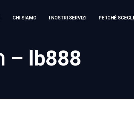
E
CHI SIAMO
I NOSTRI SERVIZI
PERCHÉ SCEGLI
า – lb888