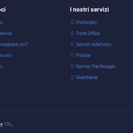
oci
I nostri servizi
mo
Portierato
servizi
Front Office
cegliere noi?
Servizi telefonici
on noi
Pulizie
i
Servizi Parcheggio
Guardiania
by
TRL
.