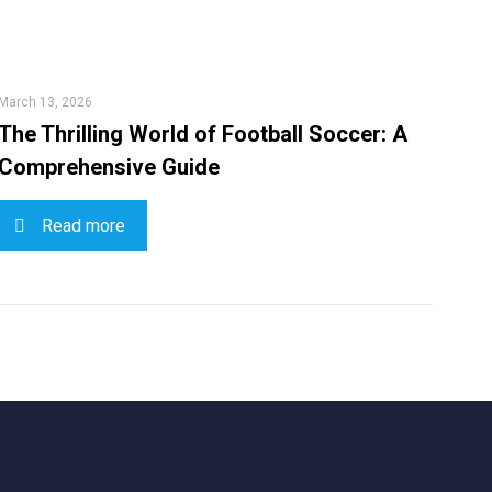
March 13, 2026
The Thrilling World of Football Soccer: A
Comprehensive Guide
Read more