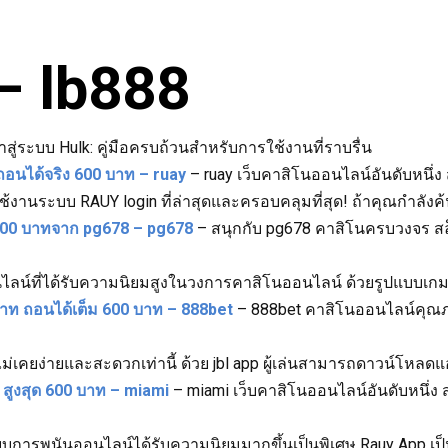
– lb888
่ระบบ Hulk: คู่มือครบถ้วนสำหรับการใช้งานที่ราบรื่น
ถอนได้จริง 600 บาท – ruay
– ruay เว็บคาสิโนออนไลน์อันดับหนึ่ง 
้าใช้งานระบบ RAUY login ที่ล่าสุดและครอบคลุมที่สุด! ถ้าคุณกำลัง
 600 บาทจาก pg678 – pg678
– สนุกกับ pg678 คาสิโนครบวงจร สล็
ไลน์ที่ได้รับความนิยมสูงในวงการคาสิโนออนไลน์ ด้วยรูปแบบเกมท
บาท ถอนได้เต็ม 600 บาท – 888bet
– 888bet คาสิโนออนไลน์คุณภา
ม่เคยง่ายและสะดวกเท่านี้ ด้วย jbl app ผู้เล่นสามารถดาวน์โหลดแอ
ง สูงสุด 600 บาท – miami
– miami เว็บคาสิโนออนไลน์อันดับหนึ่ง 
รูปแบบการพนันออนไลน์ได้รับความนิยมมากขึ้นเป็นพิเศษ Rauy App เ