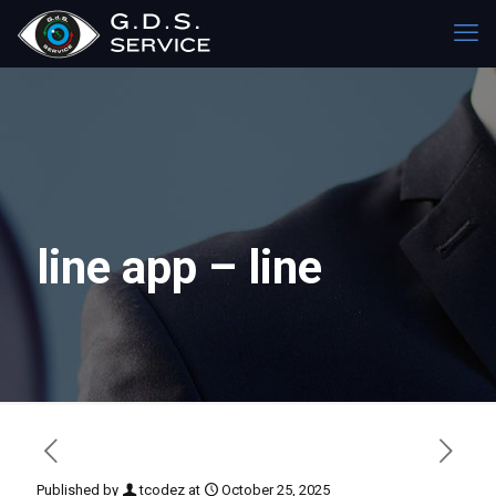
line app – line
Published by
tcodez
at
October 25, 2025