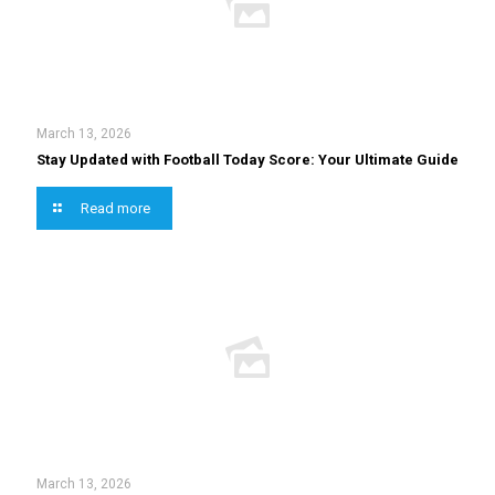
March 13, 2026
Stay Updated with Football Today Score: Your Ultimate Guide
Read more
March 13, 2026