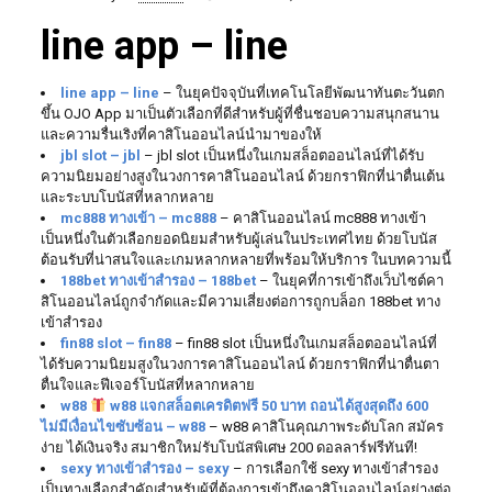
line app – line
line app – line
– ในยุคปัจจุบันที่เทคโนโลยีพัฒนาทันตะวันตก
ขึ้น OJO App มาเป็นตัวเลือกที่ดีสำหรับผู้ที่ชื่นชอบความสนุกสนาน
และความรื่นเริงที่คาสิโนออนไลน์นำมาของให้
jbl slot – jbl
– jbl slot เป็นหนึ่งในเกมสล็อตออนไลน์ที่ได้รับ
ความนิยมอย่างสูงในวงการคาสิโนออนไลน์ ด้วยกราฟิกที่น่าตื่นเต้น
และระบบโบนัสที่หลากหลาย
mc888 ทางเข้า – mc888
– คาสิโนออนไลน์ mc888 ทางเข้า
เป็นหนึ่งในตัวเลือกยอดนิยมสำหรับผู้เล่นในประเทศไทย ด้วยโบนัส
ต้อนรับที่น่าสนใจและเกมหลากหลายที่พร้อมให้บริการ ในบทความนี้
188bet ทางเข้าสํารอง – 188bet
– ในยุคที่การเข้าถึงเว็บไซต์คา
สิโนออนไลน์ถูกจำกัดและมีความเสี่ยงต่อการถูกบล็อก 188bet ทาง
เข้าสํารอง
fin88 slot – fin88
– fin88 slot เป็นหนึ่งในเกมสล็อตออนไลน์ที่
ได้รับความนิยมสูงในวงการคาสิโนออนไลน์ ด้วยกราฟิกที่น่าตื่นตา
ตื่นใจและฟีเจอร์โบนัสที่หลากหลาย
w88
w88 แจกสล็อตเครดิตฟรี 50 บาท ถอนได้สูงสุดถึง 600
ไม่มีเงื่อนไขซับซ้อน – w88
– w88 คาสิโนคุณภาพระดับโลก สมัคร
ง่าย ได้เงินจริง สมาชิกใหม่รับโบนัสพิเศษ 200 ดอลลาร์ฟรีทันที!
sexy ทางเข้าสํารอง – sexy
– การเลือกใช้ sexy ทางเข้าสํารอง
เป็นทางเลือกสำคัญสำหรับผู้ที่ต้องการเข้าถึงคาสิโนออนไลน์อย่างต่อ