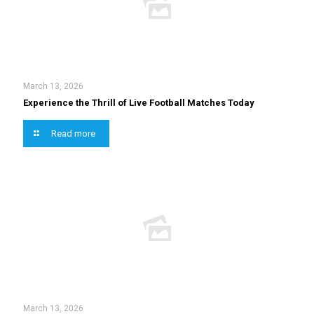
March 13, 2026
Experience the Thrill of Live Football Matches Today
Read more
March 13, 2026