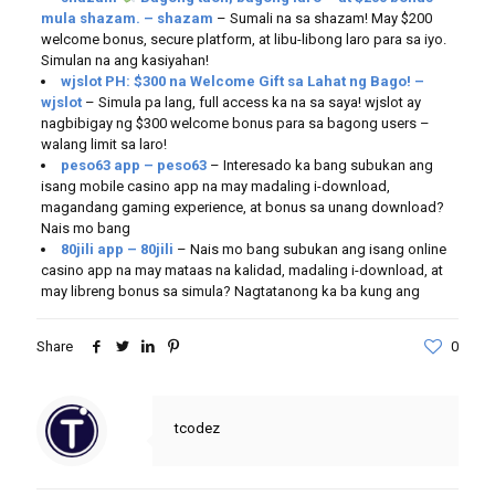
mula shazam. – shazam
– Sumali na sa shazam! May $200
welcome bonus, secure platform, at libu-libong laro para sa iyo.
Simulan na ang kasiyahan!
wjslot PH: $300 na Welcome Gift sa Lahat ng Bago! –
wjslot
– Simula pa lang, full access ka na sa saya! wjslot ay
nagbibigay ng $300 welcome bonus para sa bagong users –
walang limit sa laro!
peso63 app – peso63
– Interesado ka bang subukan ang
isang mobile casino app na may madaling i-download,
magandang gaming experience, at bonus sa unang download?
Nais mo bang
80jili app – 80jili
– Nais mo bang subukan ang isang online
casino app na may mataas na kalidad, madaling i-download, at
may libreng bonus sa simula? Nagtatanong ka ba kung ang
Share
0
tcodez