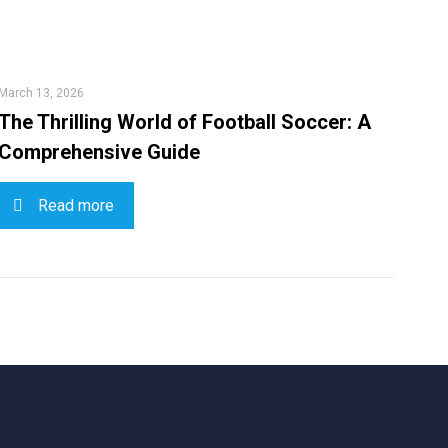
March 13, 2026
The Thrilling World of Football Soccer: A
Comprehensive Guide
Read more