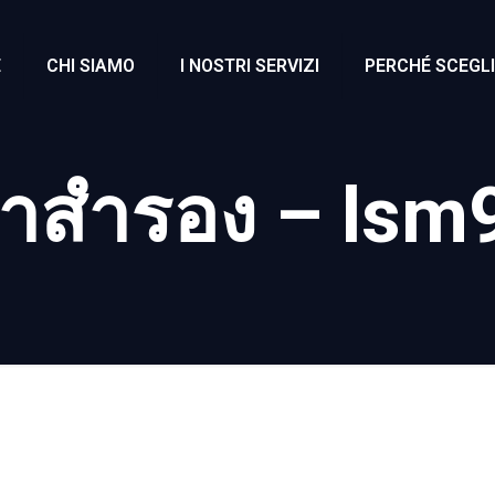
E
CHI SIAMO
I NOSTRI SERVIZI
PERCHÉ SCEGLI
าสํารอง – lsm