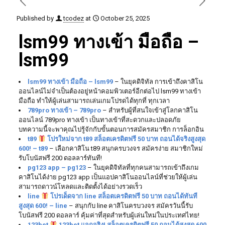
Published by
tcodez
at
October 25, 2025
lsm99 ทางเข้า มือถือ –
lsm99
lsm99 ทางเข้า มือถือ – lsm99
– ในยุคดิจิทัล การเข้าถึงคาสิโน
ออนไลน์ไม่จำเป็นต้องอยู่หน้าคอมพิวเตอร์อีกต่อไป lsm99 ทางเข้า
มือถือ ทำให้ผู้เล่นสามารถเล่นเกมโปรดได้ทุกที่ ทุกเวลา
789pro ทางเข้า – 789pro
– สำหรับผู้ที่สนใจเข้าสู่โลกคาสิโน
ออนไลน์ 789pro ทางเข้า เป็นทางเข้าที่สะดวกและปลอดภัย
บทความนี้จะพาคุณไปรู้จักกับขั้นตอนการสมัครสมาชิก การล็อกอิน
t89
โปรใหม่จาก t89 สล็อตเครดิตฟรี 50 บาท ถอนได้จริงสูงสุด
600! – t89
– เลือกคาสิโน t89 สนุกครบวงจร สมัครง่าย สมาชิกใหม่
รับโบนัสฟรี 200 ดอลลาร์ทันที!
pg123 app – pg123
– ในยุคดิจิทัลที่ทุกคนสามารถเข้าถึงเกม
คาสิโนได้ง่าย pg123 app เป็นแอปคาสิโนออนไลน์ที่ช่วยให้ผู้เล่น
สามารถดาวน์โหลดและติดตั้งได้อย่างรวดเร็ว
line
โปรเด็ดจาก line สล็อตเครดิตฟรี 50 บาท ถอนได้ทันที
สูงสุด 600! – line
– สนุกกับ line คาสิโนครบวงจร สมัครวันนี้รับ
โบนัสฟรี 200 ดอลลาร์ คุ้มค่าที่สุดสำหรับผู้เล่นใหม่ในประเทศไทย!
123bet
123bet แจกจริง! สล็อตเครดิตฟรี 50 ถอนได้สูงสุด 600