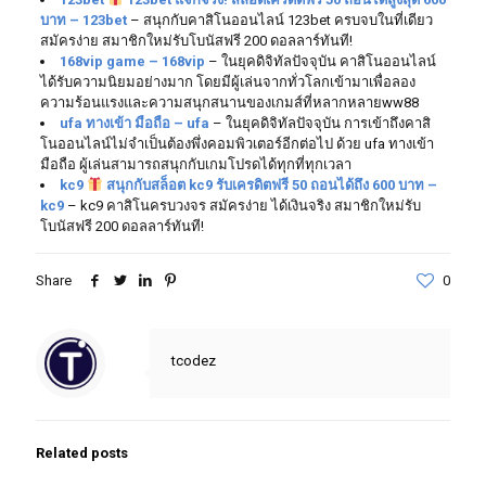
บาท – 123bet
– สนุกกับคาสิโนออนไลน์ 123bet ครบจบในที่เดียว
สมัครง่าย สมาชิกใหม่รับโบนัสฟรี 200 ดอลลาร์ทันที!
168vip game – 168vip
– ในยุคดิจิทัลปัจจุบัน คาสิโนออนไลน์
ได้รับความนิยมอย่างมาก โดยมีผู้เล่นจากทั่วโลกเข้ามาเพื่อลอง
ความร้อนแรงและความสนุกสนานของเกมส์ที่หลากหลายww88
ufa ทางเข้า มือถือ – ufa
– ในยุคดิจิทัลปัจจุบัน การเข้าถึงคาสิ
โนออนไลน์ไม่จำเป็นต้องพึ่งคอมพิวเตอร์อีกต่อไป ด้วย ufa ทางเข้า
มือถือ ผู้เล่นสามารถสนุกกับเกมโปรดได้ทุกที่ทุกเวลา
kc9
สนุกกับสล็อต kc9 รับเครดิตฟรี 50 ถอนได้ถึง 600 บาท –
kc9
– kc9 คาสิโนครบวงจร สมัครง่าย ได้เงินจริง สมาชิกใหม่รับ
โบนัสฟรี 200 ดอลลาร์ทันที!
Share
0
tcodez
Related posts